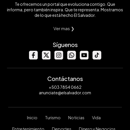
Te ofrecemos un portal que evoluciona contigo. Que
informa, pero también inspira. Que te representa. Mostramos
de lo que está hecho El Salvador.
Ver mas ❯
Síguenos
Contáctanos
+503 7854 0662
anunciate@elsalvador.com
Inicio
Turismo
Noticias
Vida
Entretenimiento
Deportes
Dinero y Negocios