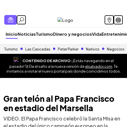
Inicio
Noticias
Turismo
Dinero y negocios
Vida
Entretenim
Turismo
Las Cascadas
Peter Parker
Nativos
Negocios
CONTENIDO DE ARCHIVO:
¡Estás navegando en el
pasado! 🚀 Da el salto a la nueva versión de
elsalvador.com
. Te
invitamos a visitar el nuevo portal país donde coincidimos todos.
Gran telón al Papa Francisco
en estadio del Marsella
VIDEO. El Papa Francisco celebró la Santa Misa en
el estadio del único campeón europeo en la