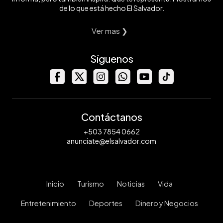
de lo que está hecho El Salvador.
Ver mas ❯
Síguenos
Contáctanos
+503 7854 0662
anunciate@elsalvador.com
Inicio
Turismo
Noticias
Vida
Entretenimiento
Deportes
Dinero y Negocios