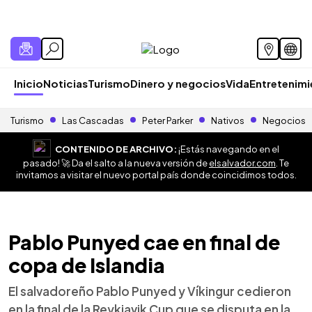
Inicio
Noticias
Turismo
Dinero y negocios
Vida
Entretenim
Turismo
Las Cascadas
Peter Parker
Nativos
Negocios
CONTENIDO DE ARCHIVO:
¡Estás navegando en el
pasado! 🚀 Da el salto a la nueva versión de
elsalvador.com
. Te
invitamos a visitar el nuevo portal país donde coincidimos todos.
Pablo Punyed cae en final de
copa de Islandia
El salvadoreño Pablo Punyed y Víkingur cedieron
en la final de la Reykjavik Cup que se disputa en la