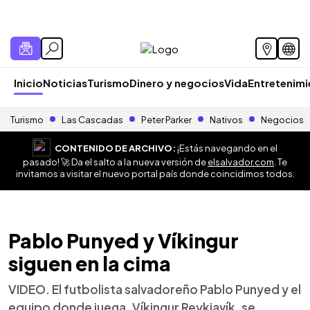
Inicio
Noticias
Turismo
Dinero y negocios
Vida
Entretenim
Turismo
Las Cascadas
Peter Parker
Nativos
Negocios
CONTENIDO DE ARCHIVO:
¡Estás navegando en el
pasado! 🚀 Da el salto a la nueva versión de
elsalvador.com
. Te
invitamos a visitar el nuevo portal país donde coincidimos todos.
Pablo Punyed y Víkingur
siguen en la cima
VIDEO. El futbolista salvadoreño Pablo Punyed y el
equipo donde juega, Víkingur Reykjavík, se