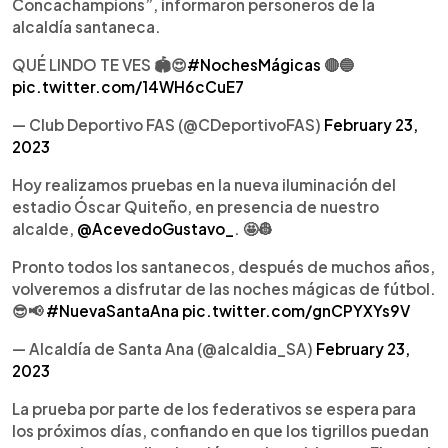
Concachampions”, informaron personeros de la
alcaldía santaneca.
QUÉ LINDO TE VES 🏟️😍
#NochesMágicas
🔴🔵
pic.twitter.com/14WH6cCuE7
— Club Deportivo FAS (@CDeportivoFAS)
February 23,
2023
Hoy realizamos pruebas en la nueva iluminación del
estadio Óscar Quiteño, en presencia de nuestro
alcalde,
@AcevedoGustavo_
. 🤩👷
Pronto todos los santanecos, después de muchos años,
volveremos a disfrutar de las noches mágicas de fútbol.
😎📢
#NuevaSantaAna
pic.twitter.com/gnCPYXYs9V
— Alcaldía de Santa Ana (@alcaldia_SA)
February 23,
2023
La prueba por parte de los federativos se espera para
los próximos días, confiando en que los tigrillos puedan