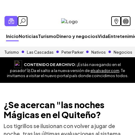
Inicio
Noticias
Turismo
Dinero y negocios
Vida
Entretenim
Turismo
Las Cascadas
Peter Parker
Nativos
Negocios
CONTENIDO DE ARCHIVO:
¡Estás navegando en el
pasado! 🚀 Da el salto a la nueva versión de
elsalvador.com
. Te
invitamos a visitar el nuevo portal país donde coincidimos todos.
¿Se acercan "las noches
Mágicas en el Quiteño?
Los tigrillos se ilusionan con volver a jugar de
noche, tras las últimas evaluaciones al sistema