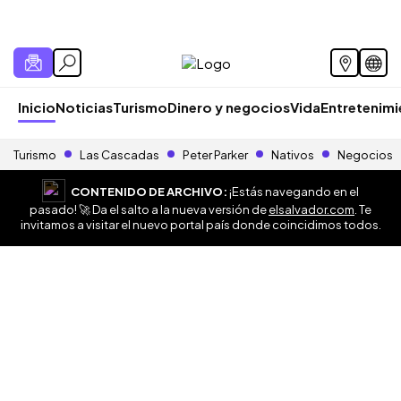
Inicio
Noticias
Turismo
Dinero y negocios
Vida
Entretenim
Turismo
Las Cascadas
Peter Parker
Nativos
Negocios
CONTENIDO DE ARCHIVO:
¡Estás navegando en el
pasado! 🚀 Da el salto a la nueva versión de
elsalvador.com
. Te
invitamos a visitar el nuevo portal país donde coincidimos todos.