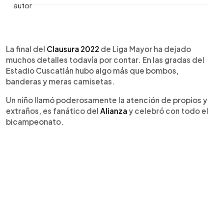
0:00
►
Escuchar artículo
La final del
Clausura 2022
de Liga Mayor ha dejado
muchos detalles todavía por contar. En las gradas del
Estadio Cuscatlán hubo algo más que bombos,
banderas y meras camisetas.
Un niño llamó poderosamente la atención de propios y
extraños, es fanático del
Alianza
y celebró con todo el
bicampeonato.