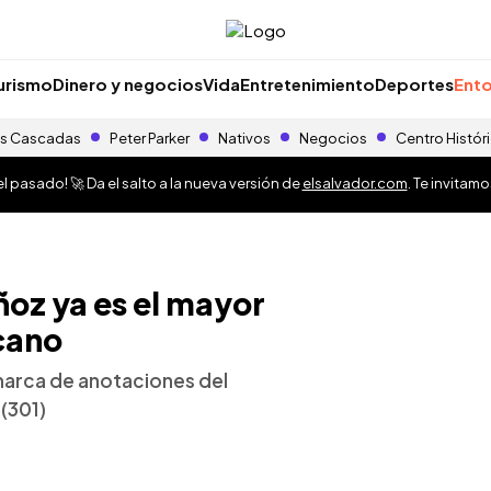
urismo
Dinero y negocios
Vida
Entretenimiento
Deportes
Ento
s Cascadas
Peter Parker
Nativos
Negocios
Centro Histór
 pasado! 🚀 Da el salto a la nueva versión de
elsalvador.com
. Te invitam
oz ya es el mayor
cano
arca de anotaciones del
 (301)