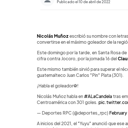
Publicado el 10 de abril de 2022
0:00
Facebook
Twitter
►
Escuchar artículo
Nicolás Muñoz
escribió su nombre con letras
convertirse en el máximo goleador de la regió
Este domingo por la tarde, en Santa Rosa de 
cifra contra Jocoro, por la jornada 16 del
Clau
Este mismo también sirvió para superar el ré
guatemalteco Juan Carlos "Pin" Plata (301).
¡Habla el goleador⚽️!
Nicolás Muñoz habla en
#ALaCandela
tras em
Centroamérica con 301 goles.
pic.twitter.
— Deportes RPC (@deportes_rpc)
February
A inicios del 2021, el "Yuyu" anunció que ese 