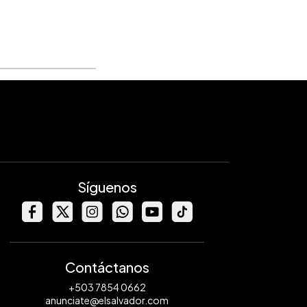
Síguenos
Contáctanos
+503 7854 0662
anunciate@elsalvador.com