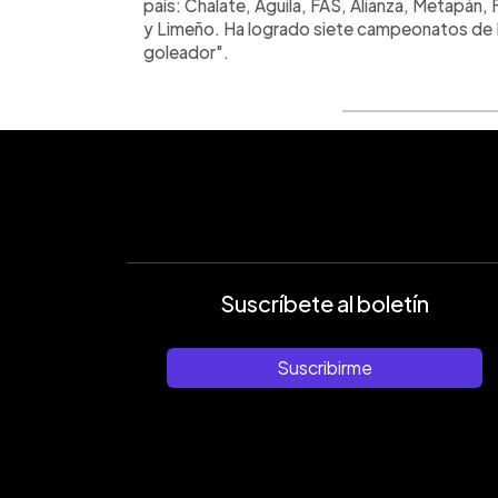
país: Chalate, Águila, FAS, Alianza, Metapán,
y Limeño. Ha logrado siete campeonatos de 
goleador".
Suscríbete al boletín
Suscribirme