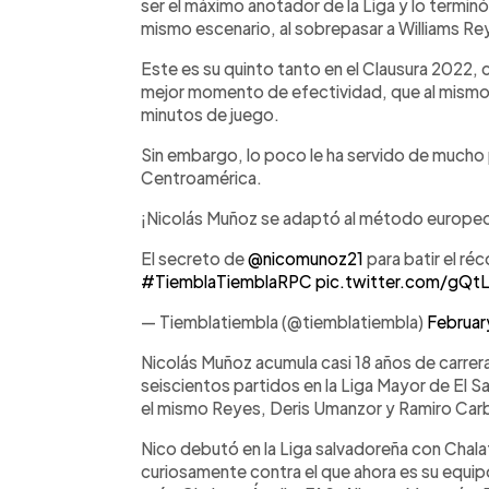
ser el máximo anotador de la Liga y lo termi
mismo escenario, al sobrepasar a Williams Re
Este es su quinto tanto en el Clausura 2022, 
mejor momento de efectividad, que al mismo
minutos de juego.
Sin embargo, lo poco le ha servido de mucho p
Centroamérica.
¡Nicolás Muñoz se adaptó al método europeo
El secreto de
@nicomunoz21
para batir el ré
#TiemblaTiemblaRPC
pic.twitter.com/gQt
— Tiemblatiembla (@tiemblatiembla)
Februar
Nicolás Muñoz acumula casi 18 años de carrer
seiscientos partidos en la Liga Mayor de El S
el mismo Reyes, Deris Umanzor y Ramiro Carb
Nico debutó en la Liga salvadoreña con Chal
curiosamente contra el que ahora es su equip