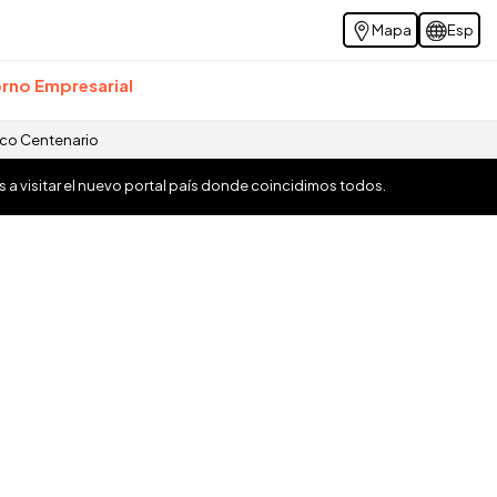
Mapa
Esp
rno Empresarial
ico Centenario
os a visitar el nuevo portal país donde coincidimos todos.