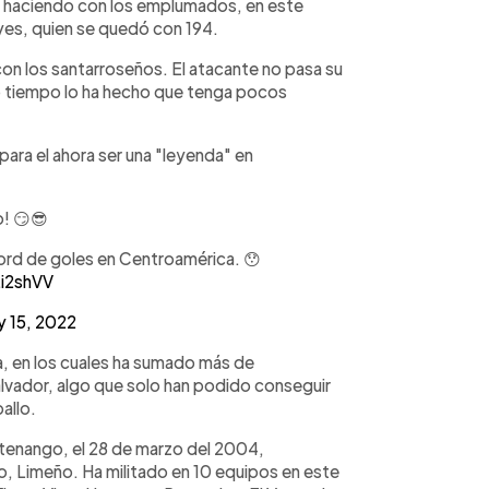
nó haciendo con los emplumados, en este
yes, quien se quedó con 194.
con los santarroseños. El atacante no pasa su
 tiempo lo ha hecho que tenga pocos
ara el ahora ser una "leyenda" en
! 😏😎
cord de goles en Centroamérica. 😯
Li2shVV
y 15, 2022
a, en los cuales ha sumado más de
alvador, algo que solo han podido conseguir
allo.
atenango, el 28 de marzo del 2004,
o, Limeño. Ha militado en 10 equipos en este