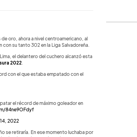
WhatsApp
Copiar link
 de oro, ahora a nivel centroamericano, al
n con su tanto 302 en la Liga Salvadoreña.
Lima, el delantero del cuchero alcanzó esta
sura 2022
.
cord con el que estaba empatado con el
patar el récord de máximo goleador en
com/84ne9OFdyf
 14, 2022
año se retiraría. En ese momento luchaba por