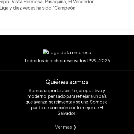
 Firpo, Vista Hermosa, Pasaquina, El Vencedor
Liga y diez veces ha sido "Campeón
Todos los derechos reservados 1999-2026
Quiénes somos
Somos un portal abierto, propositivo y
moderno, pensado para reflejar a un país
que avanza, se reinventa y se une. Somos el
punto de conexión con lo mejor de El
Salvador.
Ver mas ❯