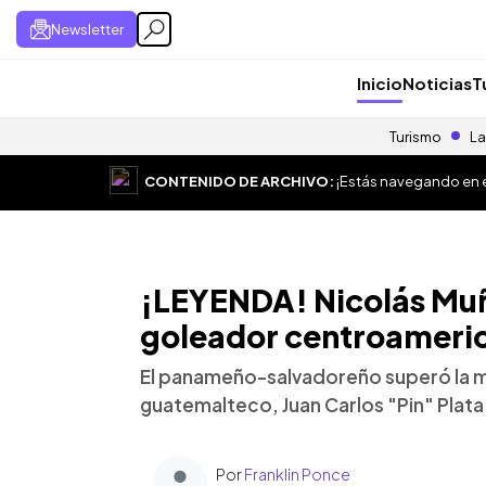
Newsletter
Inicio
Noticias
T
Turismo
La
CONTENIDO DE ARCHIVO:
¡Estás navegando en el
¡LEYENDA! Nicolás Muñ
goleador centroameri
El panameño-salvadoreño superó la m
guatemalteco, Juan Carlos "Pin" Plata
Por
Franklin Ponce