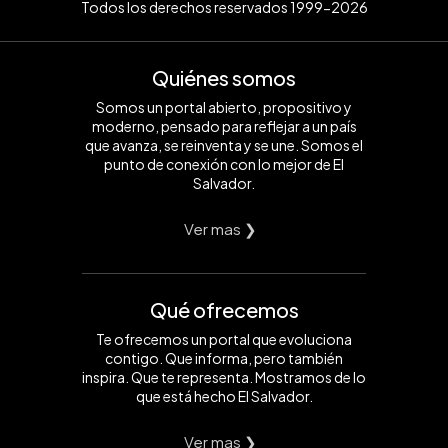
Todos los derechos reservados 1999-2026
Quiénes somos
Somos un portal abierto, propositivo y
moderno, pensado para reflejar a un país
que avanza, se reinventa y se une. Somos el
punto de conexión con lo mejor de El
Salvador.
Ver mas ❯
Qué ofrecemos
Te ofrecemos un portal que evoluciona
contigo. Que informa, pero también
inspira. Que te representa. Mostramos de lo
que está hecho El Salvador.
Ver mas ❯