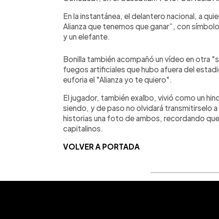
En la instantánea, el delantero nacional, a qu
Alianza que tenemos que ganar”, con símbolos
y un elefante.
Bonilla también acompañó un vídeo en otra "s
fuegos artificiales que hubo afuera del estad
euforia el "Alianza yo te quiero".
El jugador, también exalbo, vivió como un hin
siendo, y de paso no olvidará transmitirselo a
historias una foto de ambos, recordando que 
capitalinos.
VOLVER A PORTADA