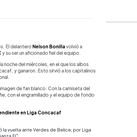
WhatsApp
Copiar link
s. El delantero
Nelson Bonilla
volvió a
C
y su ser un aficionado fiel del equipo.
 la noche del miércoles, en el que los albos
acaf, y ganaron. Esto sirvió a los capitalinos
onal.
 imagen de fan blanco. Con la camiseta del
lfie, con el engramillado y el equipo de fondo
pendiente en Liga Concacaf
ó la vuelta ante Verdes de Belice, por Liga
lianza FC