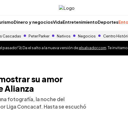
urismo
Dinero y negocios
Vida
Entretenimiento
Deportes
Ento
s Cascadas
Peter Parker
Nativos
Negocios
Centro Histór
 pasado! 🚀 Da el salto a la nueva versión de
elsalvador.com
. Te invitam
 mostrar su amor
e Alianza
na fotografía, la noche del
 por Liga Concacaf. Hasta se escuchó