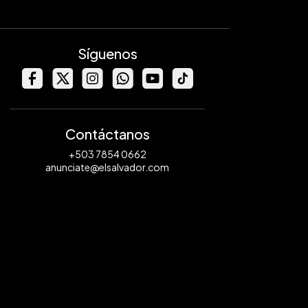
Síguenos
Contáctanos
+503 7854 0662
anunciate@elsalvador.com