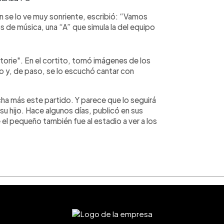
ien se lo ve muy sonriente, escribió: “Vamos
 de música, una “A” que simula la del equipo
torie". En el cortito, tomó imágenes de los
io y, de paso, se lo escuchó cantar con
cha más este partido. Y parece que lo seguirá
 su hijo. Hace algunos días, publicó en sus
el pequeño también fue al estadio a ver a los