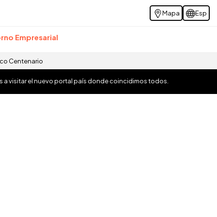
Mapa
Esp
rno Empresarial
ico Centenario
os a visitar el nuevo portal país donde coincidimos todos.