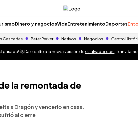
urismo
Dinero y negocios
Vida
Entretenimiento
Deportes
Ento
s Cascadas
Peter Parker
Nativos
Negocios
Centro Histór
 pasado! 🚀 Da el salto a la nueva versión de
elsalvador.com
. Te invitam
 de la remontada de
elta a Dragón y vencerlo en casa.
ufrió al cierre