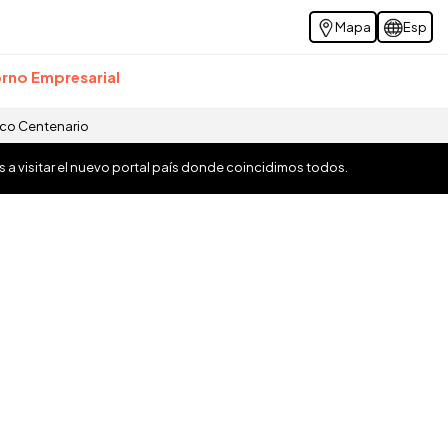
Mapa
Esp
rno Empresarial
ico Centenario
os a visitar el nuevo portal país donde coincidimos todos.