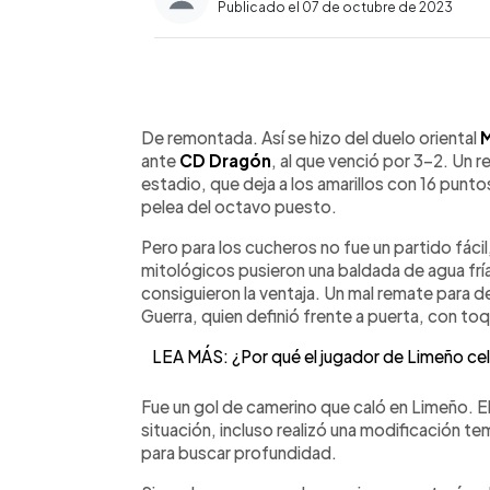
Publicado el 07 de octubre de 2023
0:00
Facebook
Twitter
►
Escuchar artículo
De remontada. Así se hizo del duelo oriental
M
ante
CD Dragón
, al que venció por 3-2. Un 
estadio, que deja a los amarillos con 16 punt
pelea del octavo puesto.
Pero para los cucheros no fue un partido fácil
mitológicos pusieron una baldada de agua fría,
consiguieron la ventaja. Un mal remate para 
Guerra, quien definió frente a puerta, con toq
LEA MÁS: ¿Por qué el jugador de Limeño cel
Fue un gol de camerino que caló en Limeño. El
situación, incluso realizó una modificación te
para buscar profundidad.