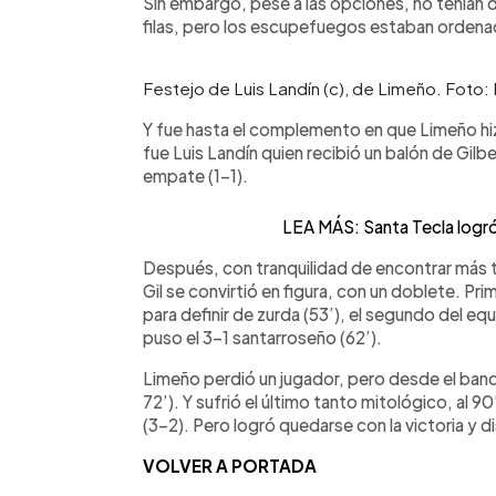
Sin embargo, pese a las opciones, no tenían d
filas, pero los escupefuegos estaban orden
Festejo de Luis Landín (c), de Limeño. Foto
Y fue hasta el complemento en que Limeño hi
fue Luis Landín quien recibió un balón de Gilb
empate (1-1).
LEA MÁS: Santa Tecla logró
Después, con tranquilidad de encontrar más t
Gil se convirtió en figura, con un doblete. Pr
para definir de zurda (53’), el segundo del eq
puso el 3-1 santarroseño (62’).
Limeño perdió un jugador, pero desde el banq
72’). Y sufrió el último tanto mitológico, al 90
(3-2). Pero logró quedarse con la victoria y di
VOLVER A PORTADA