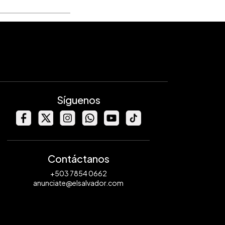
Síguenos
Contáctanos
+503 7854 0662
anunciate@elsalvador.com