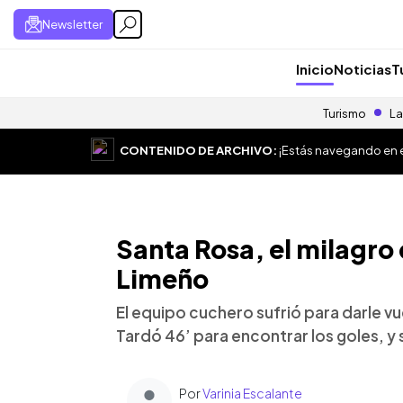
Newsletter
Inicio
Noticias
T
Turismo
La
CONTENIDO DE ARCHIVO:
¡Estás navegando en el
Santa Rosa, el milagro
Limeño
El equipo cuchero sufrió para darle vu
Tardó 46’ para encontrar los goles, y s
Por
Varinia Escalante