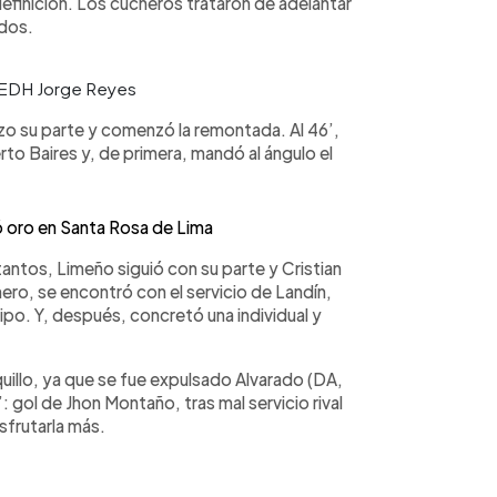
efinición. Los cucheros trataron de adelantar
ados.
: EDH Jorge Reyes
zo su parte y comenzó la remontada. Al 46’,
erto Baires y, de primera, mandó al ángulo el
 oro en Santa Rosa de Lima
antos, Limeño siguió con su parte y Cristian
imero, se encontró con el servicio de Landín,
uipo. Y, después, concretó una individual y
uillo, ya que se fue expulsado Alvarado (DA,
’: gol de Jhon Montaño, tras mal servicio rival
sfrutarla más.