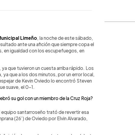
WhatsApp
Copiar link
unicipal Limeño
, la noche de este sábado,
resultado ante una afición que siempre copa el
os, en igualdad con los escupefuegos, en
, ya que tuvieron un cuesta arriba rápido. Los
 ya que a los dos minutos, por un error local,
despejar de Kevin Oviedo lo encontró Steven
ue suave, el 0-1.
ebró su gol con un miembro de la Cruz Roja?
 equipo santarroseño trató de revertir esa
mprana (26’) de Oviedo por Elvin Alvarado,