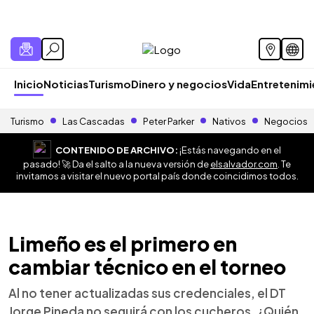
Inicio
Noticias
Turismo
Dinero y negocios
Vida
Entretenim
Turismo
Las Cascadas
Peter Parker
Nativos
Negocios
CONTENIDO DE ARCHIVO:
¡Estás navegando en el
pasado! 🚀 Da el salto a la nueva versión de
elsalvador.com
. Te
invitamos a visitar el nuevo portal país donde coincidimos todos.
Limeño es el primero en
cambiar técnico en el torneo
Al no tener actualizadas sus credenciales, el DT
Jorge Pineda no seguirá con los cucheros. ¿Quién