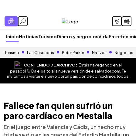
Inicio
Noticias
Turismo
Dinero y negocios
Vida
Entretenim
Turismo
Las Cascadas
Peter Parker
Nativos
Negocios
CONTENIDO DE ARCHIVO:
¡Estás navegando en el
pasado! 🚀 Da el salto a la nueva versión de
elsalvador.com
. Te
invitamos a visitar el nuevo portal país donde coincidimos todos.
Fallece fan quien sufrió un
paro cardíaco en Mestalla
En el juego entre Valencia y Cádiz, un hecho muy
triste se dio en las gradas del Estadio Mestalla; un