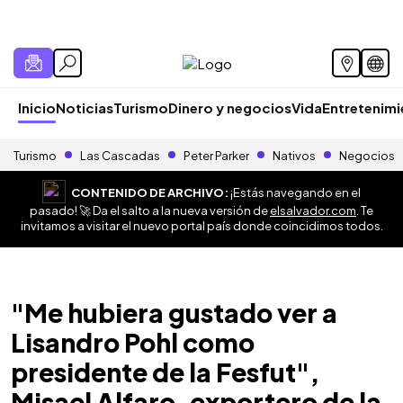
Inicio
Noticias
Turismo
Dinero y negocios
Vida
Entretenim
Turismo
Las Cascadas
Peter Parker
Nativos
Negocios
CONTENIDO DE ARCHIVO:
¡Estás navegando en el
pasado! 🚀 Da el salto a la nueva versión de
elsalvador.com
. Te
invitamos a visitar el nuevo portal país donde coincidimos todos.
"Me hubiera gustado ver a
Lisandro Pohl como
presidente de la Fesfut",
Misael Alfaro, exportero de la