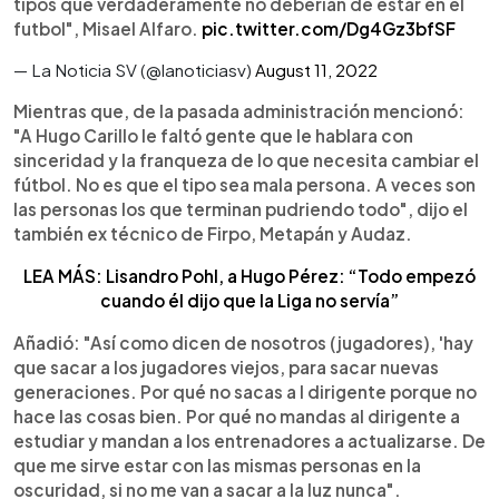
tipos que verdaderamente no deberían de estar en el
futbol", Misael Alfaro.
pic.twitter.com/Dg4Gz3bfSF
— La Noticia SV (@lanoticiasv)
August 11, 2022
Mientras que, de la pasada administración mencionó:
"A Hugo Carillo le faltó gente que le hablara con
sinceridad y la franqueza de lo que necesita cambiar el
fútbol. No es que el tipo sea mala persona. A veces son
las personas los que terminan pudriendo todo", dijo el
también ex técnico de Firpo, Metapán y Audaz.
LEA MÁS: Lisandro Pohl, a Hugo Pérez: “Todo empezó
cuando él dijo que la Liga no servía”
Añadió: "Así como dicen de nosotros (jugadores), 'hay
que sacar a los jugadores viejos, para sacar nuevas
generaciones. Por qué no sacas a l dirigente porque no
hace las cosas bien. Por qué no mandas al dirigente a
estudiar y mandan a los entrenadores a actualizarse. De
que me sirve estar con las mismas personas en la
oscuridad, si no me van a sacar a la luz nunca".