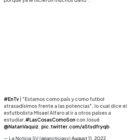
#EnTv
| "Estamos como país y como futbol
atrasadísimos frente a las potencias", lo cual dice el
exfutbolista Misael Alfaro al ir a otros países a
estudiar.
#LasCosasComoSon
con Josué
@NatanVaquiz
.
pic.twitter.com/aStsdfryqb
— La Noticia SV (@lanoticiasv)
August 11, 2022