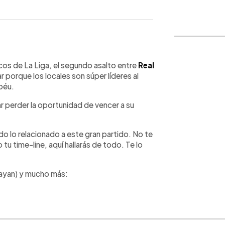
WhatsApp
Copiar link
os de La Liga, el segundo asalto entre
Real
 porque los locales son súper líderes al
béu.
ar perder la oportunidad de vencer a su
o lo relacionado a este gran partido. No te
tu time-line, aquí hallarás de todo. Te lo
hayan) y mucho más: