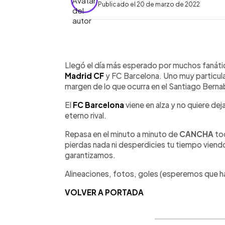
Publicado el 20 de marzo de 2022
0:00
Facebook
Twitter
►
Escuchar artículo
Llegó el día más esperado por muchos fanátic
Madrid CF
y FC Barcelona. Uno muy particular
margen de lo que ocurra en el Santiago Berna
El
FC Barcelona
viene en alza y no quiere dej
eterno rival.
Repasa en el minuto a minuto de
CANCHA
tod
pierdas nada ni desperdicies tu tiempo viendo 
garantizamos.
Alineaciones, fotos, goles (esperemos que 
VOLVER A PORTADA