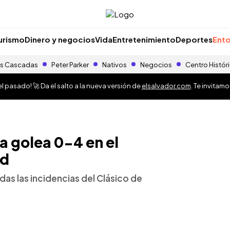
urismo
Dinero y negocios
Vida
Entretenimiento
Deportes
Ento
s Cascadas
Peter Parker
Nativos
Negocios
Centro Histór
 pasado! 🚀 Da el salto a la nueva versión de
elsalvador.com
. Te invitam
 golea 0-4 en el
id
as las incidencias del Clásico de