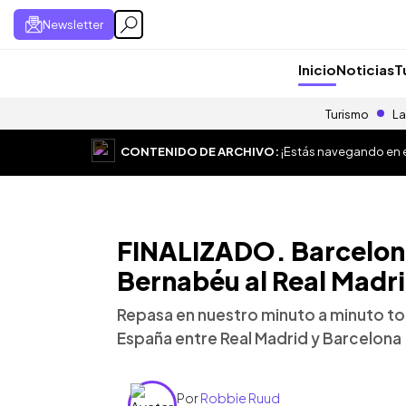
Newsletter
Inicio
Noticias
T
Turismo
La
CONTENIDO DE ARCHIVO:
¡Estás navegando en el
FINALIZADO. Barcelona
Bernabéu al Real Madr
Repasa en nuestro minuto a minuto tod
España entre Real Madrid y Barcelona
Por
Robbie Ruud