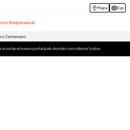
Mapa
Esp
rno Empresarial
ico Centenario
os a visitar el nuevo portal país donde coincidimos todos.