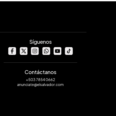
Síguenos
Contáctanos
+503 7854 0662
anunciate@elsalvador.com