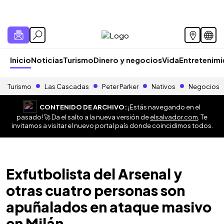
Inicio
Noticias
Turismo
Dinero y negocios
Vida
Entretenim
Turismo
Las Cascadas
Peter Parker
Nativos
Negocios
CONTENIDO DE ARCHIVO:
¡Estás navegando en el
pasado! 🚀 Da el salto a la nueva versión de
elsalvador.com
. Te
invitamos a visitar el nuevo portal país donde coincidimos todos.
Exfutbolista del Arsenal y
otras cuatro personas son
apuñalados en ataque masivo
en Milán