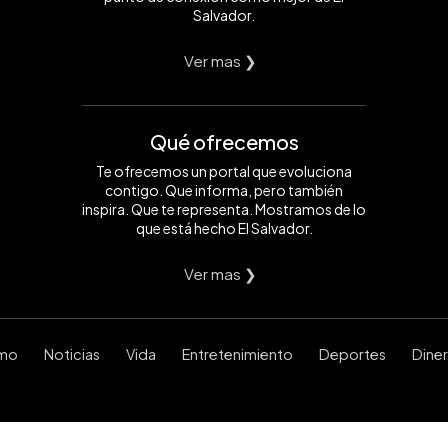
Salvador.
Ver mas ❯
Qué ofrecemos
Te ofrecemos un portal que evoluciona
contigo. Que informa, pero también
inspira. Que te representa. Mostramos de lo
que está hecho El Salvador.
Ver mas ❯
smo
Noticias
Vida
Entretenimiento
Deportes
Dine