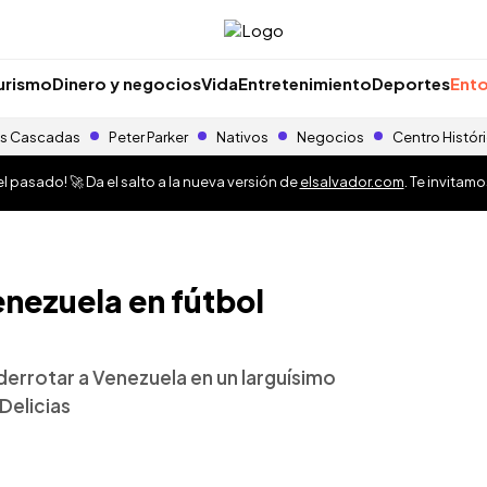
urismo
Dinero y negocios
Vida
Entretenimiento
Deportes
Ento
s Cascadas
Peter Parker
Nativos
Negocios
Centro Histór
 pasado! 🚀 Da el salto a la nueva versión de
elsalvador.com
. Te invitam
enezuela en fútbol
 derrotar a Venezuela en un larguísimo
Delicias