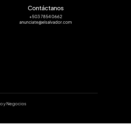
Contáctanos
+503 7854 0662
anunciate@elsalvador.com
ro y Negocios