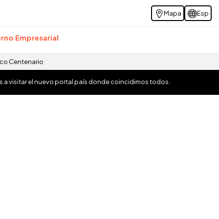
Mapa
Esp
rno Empresarial
ico Centenario
os a visitar el nuevo portal país donde coincidimos todos.