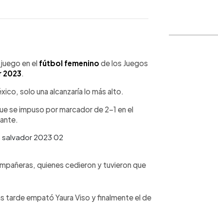
WhatsApp
Copiar link
 juego en el
fútbol femenino
de los Juegos
r 2023
.
ico, solo una alcanzaría lo más alto.
que se impuso por marcador de 2-1 en el
dante.
mpañeras, quienes cedieron y tuvieron que
s tarde empató Yaura Viso y finalmente el de