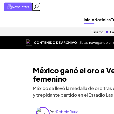
Newsletter
Inicio
Noticias
T
Turismo
La
CONTENIDO DE ARCHIVO:
¡Estás navegando en el
México ganó el oro a V
femenino
México se llevó la medalla de oro tras
y trepidante partido en el Estadio Las 
Por
Robbie Ruud