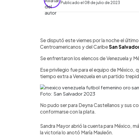
Publicado el 08 de julio de 2023
0:00
Facebook
Twitter
►
Escuchar artículo
Se disputó este viernes por la noche el último
Centroamericanos y del Caribe
San Salvado
Se enfrentaron los elencos de Venezuela y Méx
Ese privilegio fue para el equipo de México, 
tiempo extra a Venezuela en un partido trepi
Foto: San Salvador 2023
No pudo ser para Deyna Castellanos y sus co
conformarse con la plata.
Sandra Mayor abrió la cuenta para México, má
la victoria lo anotó María Mauleón.