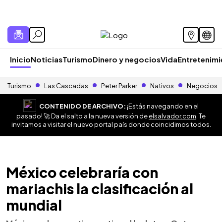
Inicio
Noticias
Turismo
Dinero y negocios
Vida
Entretenim
Turismo
Las Cascadas
Peter Parker
Nativos
Negocios
CONTENIDO DE ARCHIVO:
¡Estás navegando en el
pasado! 🚀 Da el salto a la nueva versión de
elsalvador.com
. Te
invitamos a visitar el nuevo portal país donde coincidimos todos.
México celebraría con
mariachis la clasificación al
mundial