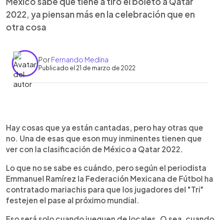
México sabe que tiene a tiro el boleto a Qatar
2022, ya piensan más en la celebración que en
otra cosa
Por
Fernando Medina
Publicado el 21 de marzo de 2022
0:00
►
Escuchar artículo
Hay cosas que ya están cantadas, pero hay otras que
no. Una de esas que eson muy inminentes tienen que
ver con la clasificación de México a Qatar 2022.
Lo que no se sabe es cuándo, pero según el periodista
Emmanuel Ramírez la Federación Mexicana de Fútbol ha
contratado mariachis para que los jugadores del "Tri"
festejen el pase al próximo mundial.
Eso será solo cuando jueguen de locales. O sea, cuando