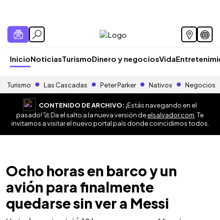
Inicio
Noticias
Turismo
Dinero y negocios
Vida
Entretenim
Turismo
Las Cascadas
Peter Parker
Nativos
Negocios
CONTENIDO DE ARCHIVO:
¡Estás navegando en el
pasado! 🚀 Da el salto a la nueva versión de
elsalvador.com
. Te
invitamos a visitar el nuevo portal país donde coincidimos todos.
Ocho horas en barco y un
avión para finalmente
quedarse sin ver a Messi