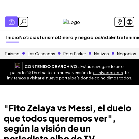
Inicio
Noticias
Turismo
Dinero y negocios
Vida
Entretenim
Turismo
Las Cascadas
Peter Parker
Nativos
Negocios
CONTENIDO DE ARCHIVO:
¡Estás navegando en el
pasado! 🚀 Da el salto a la nueva versión de
elsalvador.com
. Te
invitamos a visitar el nuevo portal país donde coincidimos todos.
"Fito Zelaya vs Messi, el duelo
que todos queremos ver",
según la visión de un
periodista albo de TV