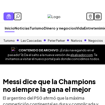
Inicio
Noticias
Turismo
Dinero y negocios
Vida
Entretenim
Turismo
Las Cascadas
Peter Parker
Nativos
Negocios
CONTENIDO DE ARCHIVO:
¡Estás navegando en el
pasado! 🚀 Da el salto a la nueva versión de
elsalvador.com
. Te
invitamos a visitar el nuevo portal país donde coincidimos todos.
Messi dice que la Champions
no siempre la gana el mejor
El argentino del PSG afirmó que la máxima
competición continental es dura y complicada y