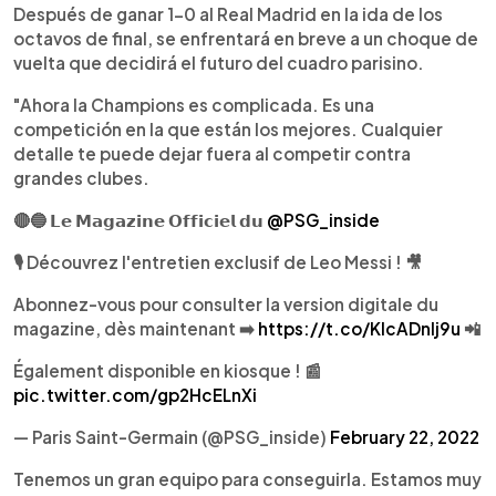
Después de ganar 1-0 al Real Madrid en la ida de los
octavos de final, se enfrentará en breve a un choque de
vuelta que decidirá el futuro del cuadro parisino.
"Ahora la Champions es complicada. Es una
competición en la que están los mejores. Cualquier
detalle te puede dejar fuera al competir contra
grandes clubes.
🔴🔵 𝗟𝗲 𝗠𝗮𝗴𝗮𝘇𝗶𝗻𝗲 𝗢𝗳𝗳𝗶𝗰𝗶𝗲𝗹 𝗱𝘂
@PSG_inside
🎙️ Découvrez l'entretien exclusif de Leo Messi ! 🎥
Abonnez-vous pour consulter la version digitale du
magazine, dès maintenant ➡️
https://t.co/KIcADnIj9u
📲
Également disponible en kiosque ! 📰
pic.twitter.com/gp2HcELnXi
— Paris Saint-Germain (@PSG_inside)
February 22, 2022
Tenemos un gran equipo para conseguirla. Estamos muy