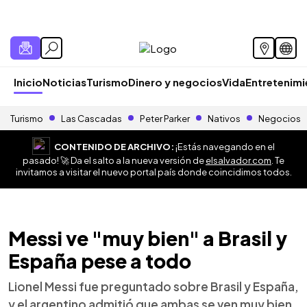
Inicio
Noticias
Turismo
Dinero y negocios
Vida
Entretenim
Turismo
Las Cascadas
Peter Parker
Nativos
Negocios
CONTENIDO DE ARCHIVO:
¡Estás navegando en el
pasado! 🚀 Da el salto a la nueva versión de
elsalvador.com
. Te
invitamos a visitar el nuevo portal país donde coincidimos todos.
Messi ve "muy bien" a Brasil y
España pese a todo
Lionel Messi fue preguntado sobre Brasil y España,
y el argentino admitió que ambas se ven muy bien