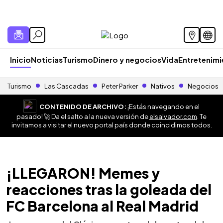
Inicio
Noticias
Turismo
Dinero y negocios
Vida
Entretenim
Turismo
Las Cascadas
Peter Parker
Nativos
Negocios
CONTENIDO DE ARCHIVO:
¡Estás navegando en el
pasado! 🚀 Da el salto a la nueva versión de
elsalvador.com
. Te
invitamos a visitar el nuevo portal país donde coincidimos todos.
¡LLEGARON! Memes y
reacciones tras la goleada del
FC Barcelona al Real Madrid