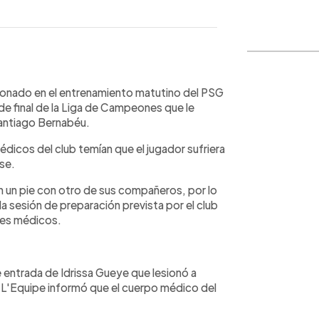
WhatsApp
Copiar link
ionado en el entrenamiento matutino del PSG
de final de la Liga de Campeones que le
Santiago Bernabéu.
dicos del club temían que el jugador sufriera
se.
en un pie con otro de sus compañeros, por lo
 sesión de preparación prevista por el club
nes médicos.
e entrada de Idrissa Gueye que lesionó a
L'Equipe informó que el cuerpo médico del