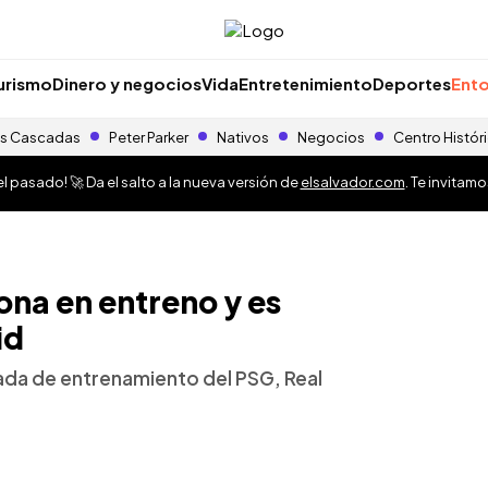
urismo
Dinero y negocios
Vida
Entretenimiento
Deportes
Ento
s Cascadas
Peter Parker
Nativos
Negocios
Centro Histór
 pasado! 🚀 Da el salto a la nueva versión de
elsalvador.com
. Te invitam
na en entreno y es
id
nada de entrenamiento del PSG, Real