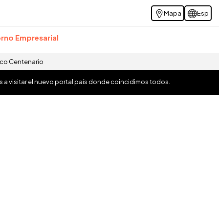
Mapa
Esp
rno Empresarial
ico Centenario
os a visitar el nuevo portal país donde coincidimos todos.