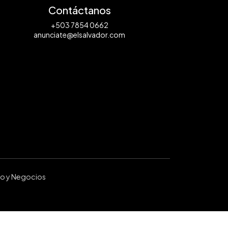
Contáctanos
+503 7854 0662
anunciate@elsalvador.com
ro y Negocios