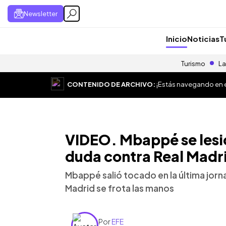
Newsletter
Inicio
Noticias
T
Turismo
La
CONTENIDO DE ARCHIVO:
¡Estás navegando en el
VIDEO. Mbappé se lesio
duda contra Real Madr
Mbappé salió tocado en la última jor
Madrid se frota las manos
Por
EFE