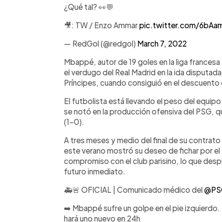
¿Qué tal? 👀💬
🎥: TW / Enzo Ammar
pic.twitter.com/6bA
— RedGol (@redgol)
March 7, 2022
Mbappé, autor de 19 goles en la liga francesa
el verdugo del Real Madrid en la ida disputad
Príncipes, cuando consiguió en el descuento el
El futbolista está llevando el peso del equipo
se notó en la producción ofensiva del PSG, q
(1-0).
A tres meses y medio del final de su contrato 
este verano mostró su deseo de fichar por el
compromiso con el club parisino, lo que desp
futuro inmediato.
🚑🚨 OFICIAL | Comunicado médico del
@PSG
➡️ Mbappé sufre un golpe en el pie izquierd
hará uno nuevo en 24h