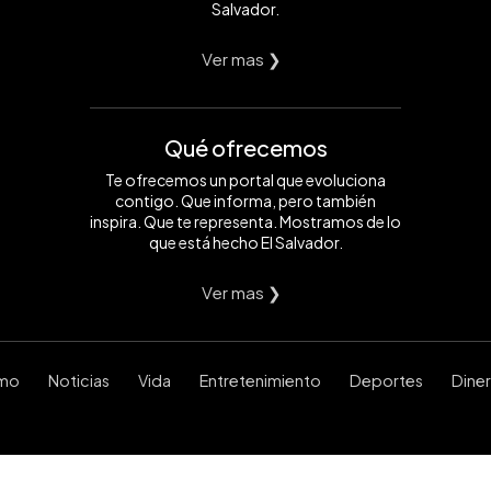
Salvador.
Ver mas ❯
Qué ofrecemos
Te ofrecemos un portal que evoluciona
contigo. Que informa, pero también
inspira. Que te representa. Mostramos de lo
que está hecho El Salvador.
Ver mas ❯
smo
Noticias
Vida
Entretenimiento
Deportes
Dine