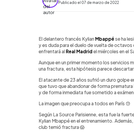
Publicado el 07 de marzo de 2022
0:00
Facebook
Twitter
►
Escuchar artículo
El delantero francés Kylian
Mbappé
se ha les
y es duda para el duelo de vuelta de octavos 
enfrentará al
Real Madrid
el miércoles en el 
Aunque en un primer momento los servicios mé
una fractura, esta hipótesis parece descartar
El atacante de 23 años sufrió un duro golpe 
que tuvo que abandonar de forma prematura la
y de forma inmediata fue sometido a exáme
La imagen que preocupa a todos en París 😓
Según La Source Parisienne, esta fue la fuert
Kylian Mbappé en el entrenamiento. Además, 
club temió fractura 😱