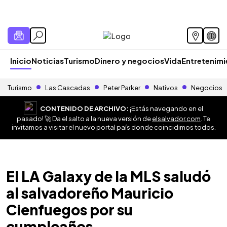
Inicio
Noticias
Turismo
Dinero y negocios
Vida
Entretenim
Turismo
Las Cascadas
Peter Parker
Nativos
Negocios
CONTENIDO DE ARCHIVO:
¡Estás navegando en el
pasado! 🚀 Da el salto a la nueva versión de
elsalvador.com
. Te
invitamos a visitar el nuevo portal país donde coincidimos todos.
El LA Galaxy de la MLS saludó
al salvadoreño Mauricio
Cienfuegos por su
cumpleaños