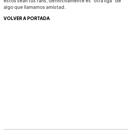
estos sean tus fans, definitivamente es "otra liga" de
algo que llamamos amistad.
VOLVER A PORTADA