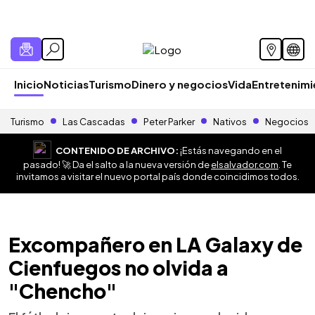
Inicio
Noticias
Turismo
Dinero y negocios
Vida
Entretenim
Turismo
Las Cascadas
Peter Parker
Nativos
Negocios
CONTENIDO DE ARCHIVO:
¡Estás navegando en el
pasado! 🚀 Da el salto a la nueva versión de
elsalvador.com
. Te
invitamos a visitar el nuevo portal país donde coincidimos todos.
Excompañero en LA Galaxy de
Cienfuegos no olvida a
"Chencho"