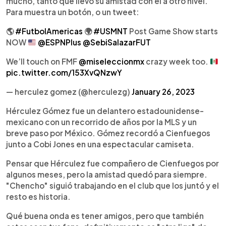
mucho, tanto que llevó su amistad con él a otro nivel.
Para muestra un botón, o un tweet:
🌎
#FutbolAmericas
🌍
#USMNT
Post Game Show starts
NOW
@ESPNPlus
@SebiSalazarFUT
We’ll touch on FMF
@miseleccionmx
crazy week too.
pic.twitter.com/153XvQNzwY
— herculez gomez (@herculezg)
January 26, 2023
Hérculez Gómez fue un delantero estadounidense-
mexicano con un recorrido de años por la MLS y un
breve paso por México. Gómez recordó a Cienfuegos
junto a Cobi Jones en una espectacular camiseta.
Pensar que Hérculez fue compañero de Cienfuegos por
algunos meses, pero la amistad quedó para siempre.
"Chencho" siguió trabajando en el club que los juntó y el
resto es historia.
Qué buena onda es tener amigos, pero que también