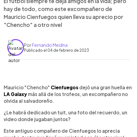
El fútbol siempre te deja amigos en la vida; pero
hay de todo, como este excompañero de
Mauricio Cienfuegos quien lleva su aprecio por
"Chencho" a otro nivel
Por
Fernando Medina
Publicado el 04 de febrero de 2023
0:00
►
Escuchar artículo
Mauricio "Chencho"
Cienfuegos
dejó una gran huella en
LA Galaxy
más allá de los trofeos, un excompañero no
olvida al salvadoreño.
¿Le habrá dedicado un tuit, una foto del recuerdo, un
video donde jugaban juntos?
Este antiguo compañero de Cienfuegos lo aprecia