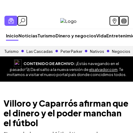
Inicio
Noticias
Turismo
Dinero y negocios
Vida
Entretenim
Turismo
Las Cascadas
Peter Parker
Nativos
Negocios
CONTENIDO DE ARCHIVO:
¡Estás navegando en el
pasado! 🚀 Da el salto a la nueva versión de
elsalvador.com
. Te
invitamos a visitar el nuevo portal país donde coincidimos todos.
Villoro y Caparrós afirman que
el dinero y el poder manchan
el fútbol