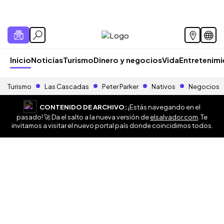
Inicio
Noticias
Turismo
Dinero y negocios
Vida
Entretenim
Turismo
Las Cascadas
Peter Parker
Nativos
Negocios
CONTENIDO DE ARCHIVO:
¡Estás navegando en el
pasado! 🚀 Da el salto a la nueva versión de
elsalvador.com
. Te
invitamos a visitar el nuevo portal país donde coincidimos todos.