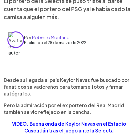
El portero de la Selecta se puso triste al darse
cuenta que el portero del PSG ya le había dado la
camisa a alguien más.
Por
Roberto Montano
Publicado el 28 de marzo de 2022
0:00
►
Escuchar artículo
Desde su llegada al país Keylor Navas fue buscado por
fanáticos salvadoreños para tomarse fotos y firmar
autógrafos.
Pero la admiración por el ex portero del Real Madrid
también se vio reflejado en la cancha.
VIDEO. Buena onda de Keylor Navas en el Estadio
Cuscatlán tras el juego ante la Selecta