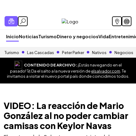
Inicio
Noticias
Turismo
Dinero y negocios
Vida
Entretenim
Turismo
Las Cascadas
Peter Parker
Nativos
Negocios
CONTENIDO DE ARCHIVO:
¡Estás navegando en el
pasado! 🚀 Da el salto a la nueva versión de
elsalvador.com
. Te
invitamos a visitar el nuevo portal país donde coincidimos todos.
VIDEO: La reacción de Mario
González al no poder cambiar
camisas con Keylor Navas