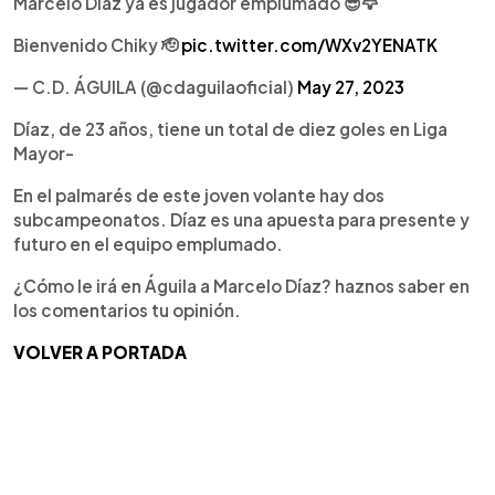
Marcelo Díaz ya es jugador emplumado 😎🦅
Bienvenido Chiky 🫡
pic.twitter.com/WXv2YENATK
— C.D. ÁGUILA (@cdaguilaoficial)
May 27, 2023
Díaz, de 23 años, tiene un total de diez goles en Liga
Mayor-
En el palmarés de este joven volante hay dos
subcampeonatos. Díaz es una apuesta para presente y
futuro en el equipo emplumado.
¿Cómo le irá en Águila a Marcelo Díaz? haznos saber en
los comentarios tu opinión.
VOLVER A PORTADA