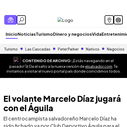
Inicio
Noticias
Turismo
Dinero y negocios
Vida
Entretenim
Turismo
Las Cascadas
Peter Parker
Nativos
Negocios
CONTENIDO DE ARCHIVO:
¡Estás navegando en el
pasado! 🚀 Da el salto a la nueva versión de
elsalvador.com
. Te
invitamos a visitar el nuevo portal país donde coincidimos todos.
El volante Marcelo Díaz jugará
con el Águila
El centrocampista salvadoreño Marcelo Díaz ha
sido fichado ya por Club Deportivo Águila para el