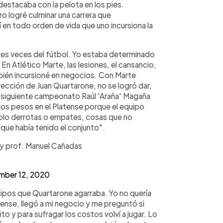
destacaba con la pelota en los pies.
ro logré culminar una carrera que
í en todo orden de vida que uno incursiona la
res veces del fútbol. Yo estaba determinado
 En Atlético Marte, las lesiones, el cansancio,
mbién incursioné en negocios. Con Marte
ección de Juan Quartarone, no se logró dar,
el siguiente campeonato Raúl 'Araña' Magaña
os pesos en el Platense porque el equipo
olo derrotas o empates, cosas que no
que había tenido el conjunto".
a y prof. Manuel Cañadas
mber 12, 2020
ipos que Quartarone agarraba. Yo no quería
tense, llegó a mi negocio y me preguntó si
ito y para sufragar los costos volví a jugar. Lo