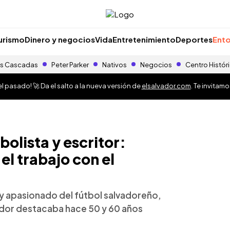
urismo
Dinero y negocios
Vida
Entretenimiento
Deportes
Ento
s Cascadas
Peter Parker
Nativos
Negocios
Centro Histór
 pasado! 🚀 Da el salto a la nueva versión de
elsalvador.com
. Te invitam
olista y escritor:
l trabajo con el
y apasionado del fútbol salvadoreño,
ugador destacaba hace 50 y 60 años