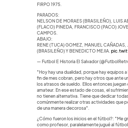
FIRPO 1975.
PARADOS:
NELSON DE MORAES (BRASILEÑO), LUIS
(FLACO) PINEDA, FRANCISCO (PACO) JO
CAMPOS.
ABAJO:
RENE (TUCA) GOMEZ, MANUEL CAÑADAS, J
(BRASILEÑO) Y BENEDICTO MEJIA.
pic.tw
— Futbol E Historia El Salvador (@FutbolRe
"Hoy hay una dualidad, porque hay equipos a l
fin de mes cobran, pero hay otros que ante un
los atrasos de sueldo. Ellos entonces juegan
amateur. En ese estado de cosas, el sufrimie
no tienen alternativa. Tiene que dedicar todas 
comúnmente realizar otras actividades que po
de una manera decorosa".
¿Cómo fueron los inicios en el fútbol?: "Me gr
como profesor, paralelamente jugué al fútbo