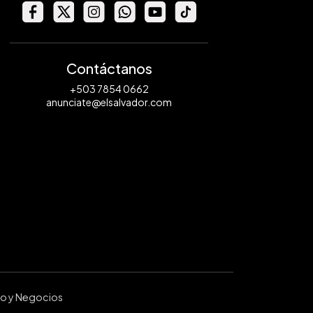
Contáctanos
+503 7854 0662
anunciate@elsalvador.com
ro y Negocios