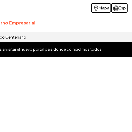
Mapa
Esp
rno Empresarial
ico Centenario
os a visitar el nuevo portal país donde coincidimos todos.