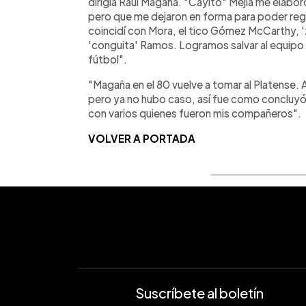
dirigía Raúl Magaña. "Cayito" Mejía me elabo
pero que me dejaron en forma para poder reg
coincidí con Mora, el tico Gómez McCarthy, 'z
'conguita' Ramos. Logramos salvar al equipo 
fútbol".
"Magaña en el 80 vuelve a tomar al Platense. 
pero ya no hubo caso, así fue como concluyó 
con varios quienes fueron mis compañeros".
VOLVER A PORTADA
Suscríbete al boletín