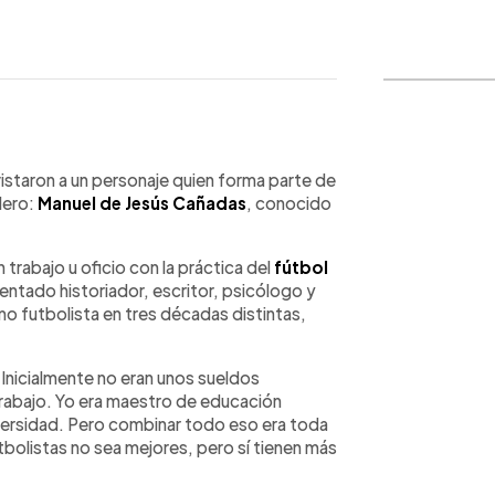
WhatsApp
Copiar link
vistaron a un personaje quien forma parte de
lero:
Manuel de Jesús Cañadas
, conocido
rabajo u oficio con la práctica del
fútbol
mentado historiador, escritor, psicólogo y
o futbolista en tres décadas distintas,
 Inicialmente no eran unos sueldos
trabajo. Yo era maestro de educación
iversidad. Pero combinar todo eso era toda
tbolistas no sea mejores, pero sí tienen más