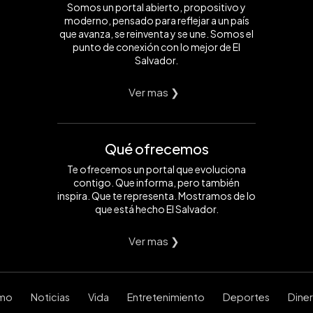
Somos un portal abierto, propositivo y
moderno, pensado para reflejar a un país
que avanza, se reinventa y se une. Somos el
punto de conexión con lo mejor de El
Salvador.
Ver mas ❯
Qué ofrecemos
Te ofrecemos un portal que evoluciona
contigo. Que informa, pero también
inspira. Que te representa. Mostramos de lo
que está hecho El Salvador.
Ver mas ❯
smo
Noticias
Vida
Entretenimiento
Deportes
Dine