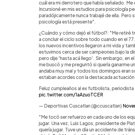
cuál era mi derrotero que había señalado. Me 
Incursioné en mis estudios para psicología pe
paradójicamente nunca trabajé de ella. Pero s
psicología está presente".
¿Cuándo y cómo dejó el fútbol?: "Me retiré t
a concluir el ciclo sobre todo cuando en el 77.
los nuevos incentivos llegaron a mi vida y ta
estuvimos cerca de ser campeones bajo la dir
pero dije 'hasta acá llego'. Sin embargo, en 
me buscó y me preguntó si quería ganarme un
andaba muy mal y todos los domingos eran s
estaban acordes con la destacada actuación 
Feluz cumpleaños al ex futbolista, periodist
pic.twitter.com/1aAzuoTCER
— Deportivas Cuscatlan (@ccuscatlan)
Nove
"Me tocó ser refuerzo en cada uno de los equ
jugar. Una vez, Luis Lagos, presidente de Pla
quería jugar. Tuve un día un accidente de tráns