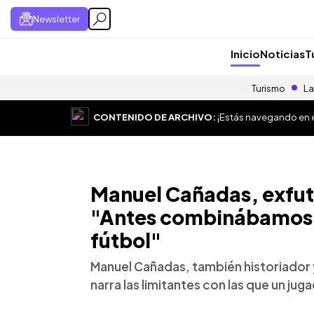
Newsletter
Inicio
Noticias
T
Turismo
La
CONTENIDO DE ARCHIVO:
¡Estás navegando en el
Manuel Cañadas, exfutb
"Antes combinábamos e
fútbol"
Manuel Cañadas, también historiador 
narra las limitantes con las que un j