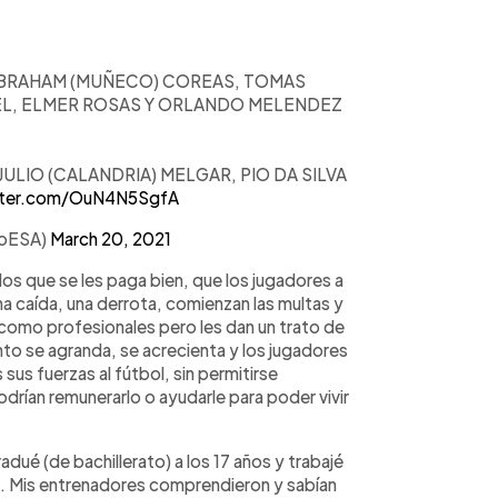
 ABRAHAM (MUÑECO) COREAS, TOMAS
VEL, ELMER ROSAS Y ORLANDO MELENDEZ
ULIO (CALANDRIA) MELGAR, PIO DA SILVA
itter.com/OuN4N5SgfA
troESA)
March 20, 2021
os que se les paga bien, que los jugadores a
a caída, una derrota, comienzan las multas y
 como profesionales pero les dan un trato de
nto se agranda, se acrecienta y los jugadores
sus fuerzas al fútbol, sin permitirse
drían remunerarlo o ayudarle para poder vivir
adué (de bachillerato) a los 17 años y trabajé
l. Mis entrenadores comprendieron y sabían