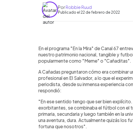
Por
Robbie Ruud
Publicado el 22 de febrero de 2022
0:00
Facebook
Twitter
►
Escuchar artículo
En el programa "En la Mira" de Canal 67 entre
nuestro patrimonio nacional, tangible y futbo
popularmente como "Meme" o "Cañaditas".
A Cañadas preguntaron cómo era combinar un t
profesional en El Salvador, a lo que el experi
periodista, desde su inmensa experiencia com
respondió:
"En ese sentido tengo que ser bien explícito.
exorbitantes, se combinaba el fútbol con el 
primaria, secundaria y luego también en la un
una aventura, dura. Actualmente quizás los fu
fortuna que nosotros".