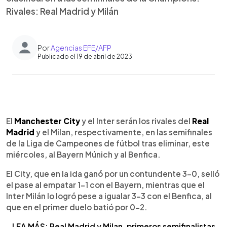
Rivales: Real Madrid y Milán
Por
Agencias EFE/AFP
Publicado el 19 de abril de 2023
0:00
►
Escuchar artículo
El
Manchester City
y el Inter serán los rivales del
Real
Madrid
y el Milan, respectivamente, en las semifinales
de la Liga de Campeones de fútbol tras eliminar, este
miércoles, al Bayern Múnich y al Benfica.
El City, que en la ida ganó por un contundente 3-0, selló
el pase al empatar 1-1 con el Bayern, mientras que el
Inter Milán lo logró pese a igualar 3-3 con el Benfica, al
que en el primer duelo batió por 0-2.
LEA MÁS: Real Madrid y Milan, primeros semifinalistas