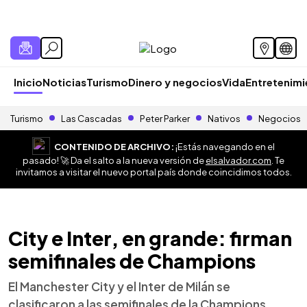
Inicio
Noticias
Turismo
Dinero y negocios
Vida
Entretenim
Turismo
Las Cascadas
Peter Parker
Nativos
Negocios
CONTENIDO DE ARCHIVO:
¡Estás navegando en el
pasado! 🚀 Da el salto a la nueva versión de
elsalvador.com
. Te
invitamos a visitar el nuevo portal país donde coincidimos todos.
City e Inter, en grande: firman
semifinales de Champions
El Manchester City y el Inter de Milán se
clasificaron a las semifinales de la Champions.