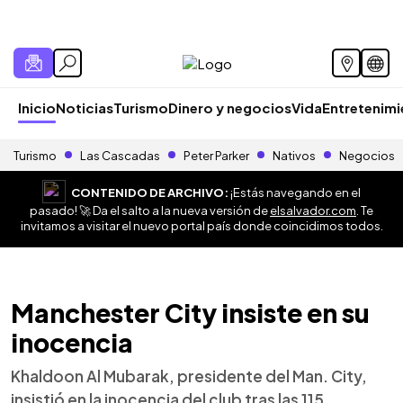
Inicio
Noticias
Turismo
Dinero y negocios
Vida
Entretenim
Turismo
Las Cascadas
Peter Parker
Nativos
Negocios
CONTENIDO DE ARCHIVO:
¡Estás navegando en el
pasado! 🚀 Da el salto a la nueva versión de
elsalvador.com
. Te
invitamos a visitar el nuevo portal país donde coincidimos todos.
Manchester City insiste en su
inocencia
Khaldoon Al Mubarak, presidente del Man. City,
insistió en la inocencia del club tras las 115