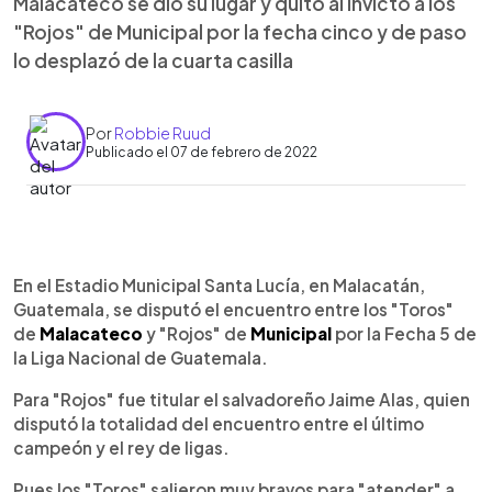
Malacateco se dio su lugar y quitó al invicto a los
"Rojos" de Municipal por la fecha cinco y de paso
lo desplazó de la cuarta casilla
Por
Robbie Ruud
Publicado el 07 de febrero de 2022
0:00
►
Escuchar artículo
En el Estadio Municipal Santa Lucía, en Malacatán,
Guatemala, se disputó el encuentro entre los "Toros"
de
Malacateco
y "Rojos" de
Municipal
por la Fecha 5 de
la Liga Nacional de Guatemala.
Para "Rojos" fue titular el salvadoreño Jaime Alas, quien
disputó la totalidad del encuentro entre el último
campeón y el rey de ligas.
Pues los "Toros" salieron muy bravos para "atender" a