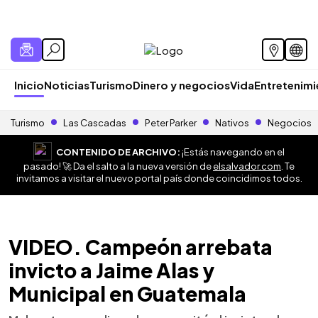
Inicio
Noticias
Turismo
Dinero y negocios
Vida
Entretenim
Turismo
Las Cascadas
Peter Parker
Nativos
Negocios
CONTENIDO DE ARCHIVO:
¡Estás navegando en el
pasado! 🚀 Da el salto a la nueva versión de
elsalvador.com
. Te
invitamos a visitar el nuevo portal país donde coincidimos todos.
VIDEO. Campeón arrebata
invicto a Jaime Alas y
Municipal en Guatemala