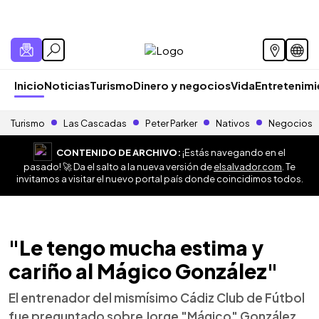
Inicio
Noticias
Turismo
Dinero y negocios
Vida
Entretenim
Turismo
Las Cascadas
Peter Parker
Nativos
Negocios
CONTENIDO DE ARCHIVO:
¡Estás navegando en el
pasado! 🚀 Da el salto a la nueva versión de
elsalvador.com
. Te
invitamos a visitar el nuevo portal país donde coincidimos todos.
"Le tengo mucha estima y
cariño al Mágico González"
El entrenador del mismísimo Cádiz Club de Fútbol
fue preguntado sobre Jorge "Mágico" González,