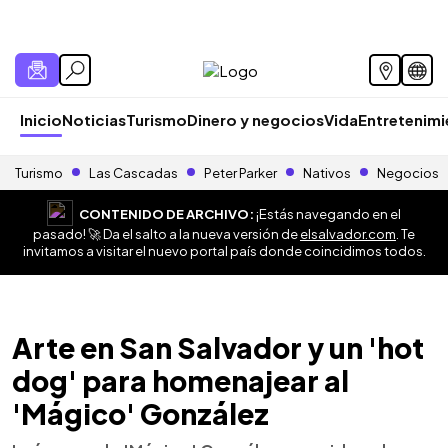
Inicio
Noticias
Turismo
Dinero y negocios
Vida
Entretenim
Turismo
Las Cascadas
Peter Parker
Nativos
Negocios
CONTENIDO DE ARCHIVO:
¡Estás navegando en el
pasado! 🚀 Da el salto a la nueva versión de
elsalvador.com
. Te
invitamos a visitar el nuevo portal país donde coincidimos todos.
Arte en San Salvador y un 'hot
dog' para homenajear al
'Mágico' González