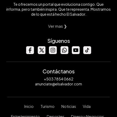
Te ofrecemos un portal que evoluciona contigo. Que
informa, pero también inspira. Que te representa. Mostramos
de lo que está hecho El Salvador.
Ver mas ❯
Síguenos
Contáctanos
+503 7854 0662
anunciate@elsalvador.com
Inicio
Turismo
Noticias
Vida
Entretenimiento
Deportes
Dinero y Negocios