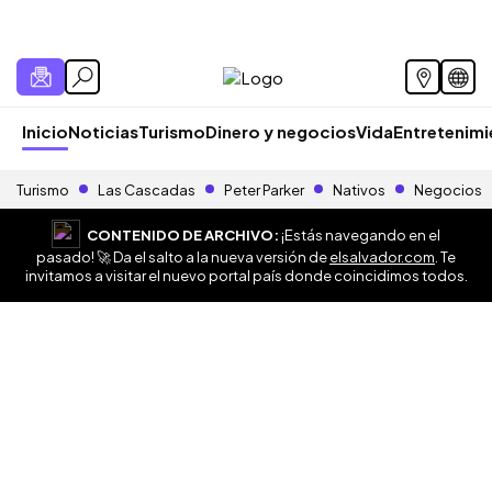
Inicio
Noticias
Turismo
Dinero y negocios
Vida
Entretenim
Turismo
Las Cascadas
Peter Parker
Nativos
Negocios
CONTENIDO DE ARCHIVO:
¡Estás navegando en el
pasado! 🚀 Da el salto a la nueva versión de
elsalvador.com
. Te
invitamos a visitar el nuevo portal país donde coincidimos todos.