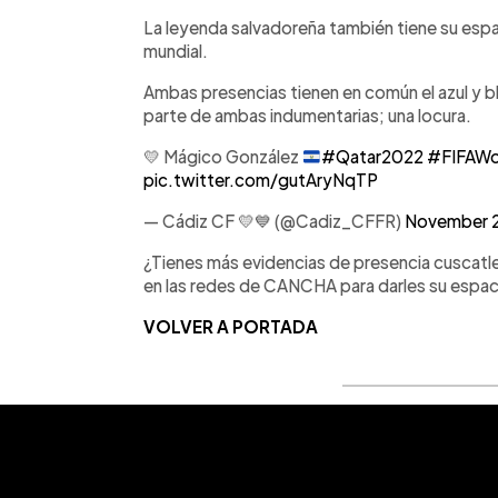
La leyenda salvadoreña también tiene su espa
mundial.
Ambas presencias tienen en común el azul y bl
parte de ambas indumentarias; una locura.
💛
Mágico González
#Qatar2022
#FIFAWo
pic.twitter.com/gutAryNqTP
— Cádiz CF 💛💙 (@Cadiz_CFFR)
November 
¿Tienes más evidencias de presencia cuscat
en las redes de CANCHA para darles su espaci
VOLVER A PORTADA