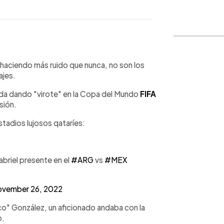
WhatsApp
Copiar link
 haciendo más ruido que nunca, no son los
ajes.
nda dando "virote" en la Copa del Mundo
FIFA
isión.
estadios lujosos qataríes:
briel presente en el
#ARG
vs
#MEX
vember 26, 2022
o" González, un aficionado andaba con la
o.