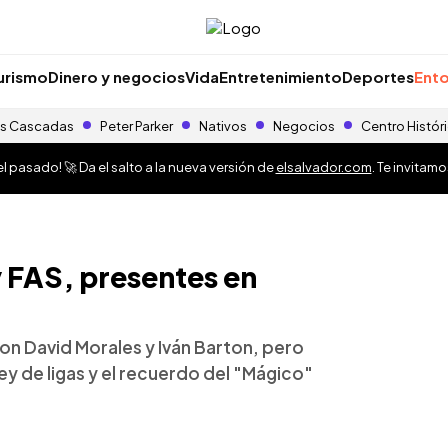
urismo
Dinero y negocios
Vida
Entretenimiento
Deportes
Ento
s Cascadas
Peter Parker
Nativos
Negocios
Centro Histór
 pasado! 🚀 Da el salto a la nueva versión de
elsalvador.com
. Te invitam
 FAS, presentes en
con David Morales y Iván Barton, pero
rey de ligas y el recuerdo del "Mágico"