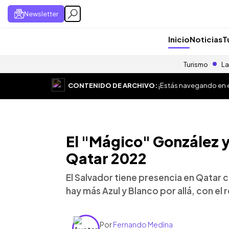
Newsletter
Inicio
Noticias
T
Turismo
La
CONTENIDO DE ARCHIVO:
¡Estás navegando en el
El "Mágico" González y
Qatar 2022
El Salvador tiene presencia en Qatar 
hay más Azul y Blanco por allá, con el 
Por
Fernando Medina