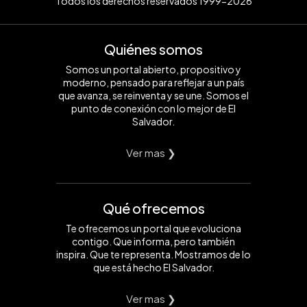
Todos los derechos reservados 1999-2026
Quiénes somos
Somos un portal abierto, propositivo y
moderno, pensado para reflejar a un país
que avanza, se reinventa y se une. Somos el
punto de conexión con lo mejor de El
Salvador.
Ver mas ❯
Qué ofrecemos
Te ofrecemos un portal que evoluciona
contigo. Que informa, pero también
inspira. Que te representa. Mostramos de lo
que está hecho El Salvador.
Ver mas ❯