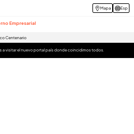
Mapa
Esp
rno Empresarial
ico Centenario
os a visitar el nuevo portal país donde coincidimos todos.