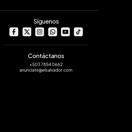
Síguenos
Contáctanos
+503 7854 0662
anunciate@elsalvador.com