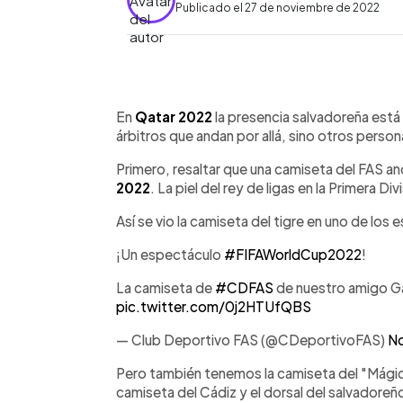
Publicado el 27 de noviembre de 2022
0:00
Facebook
Twitter
►
Escuchar artículo
En
Qatar 2022
la presencia salvadoreña está
árbitros que andan por allá, sino otros person
Primero, resaltar que una camiseta del FAS a
2022
. La piel del rey de ligas en la Primera Div
Así se vio la camiseta del tigre en uno de los 
¡Un espectáculo
#FIFAWorldCup2022
!
La camiseta de
#CDFAS
de nuestro amigo Ga
pic.twitter.com/0j2HTUfQBS
— Club Deportivo FAS (@CDeportivoFAS)
No
Pero también tenemos la camiseta del "Mágic
camiseta del Cádiz y el dorsal del salvadoreñ