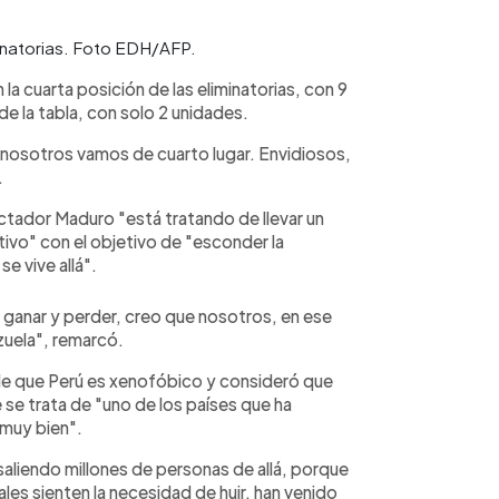
inatorias. Foto EDH/AFP.
a cuarta posición de las eliminatorias, con 9
de la tabla, con solo 2 unidades.
 nosotros vamos de cuarto lugar. Envidiosos,
.
ctador Maduro "está tratando de llevar un
ivo" con el objetivo de "esconder la
e vive allá".
 ganar y perder, creo que nosotros, en ese
uela", remarcó.
 de que Perú es xenofóbico y consideró que
se trata de "uno de los países que ha
 muy bien".
aliendo millones de personas de allá, porque
es sienten la necesidad de huir, han venido