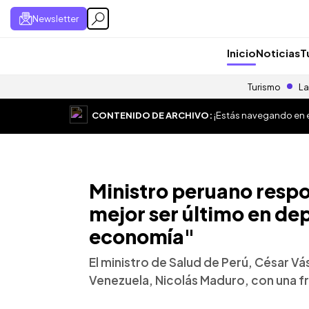
Newsletter
Inicio
Noticias
T
Turismo
La
CONTENIDO DE ARCHIVO:
¡Estás navegando en el
Ministro peruano resp
mejor ser último en de
economía"
El ministro de Salud de Perú, César V
Venezuela, Nicolás Maduro, con una f