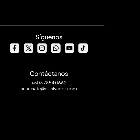
Síguenos
Contáctanos
+503 7854 0662
anunciate@elsalvador.com