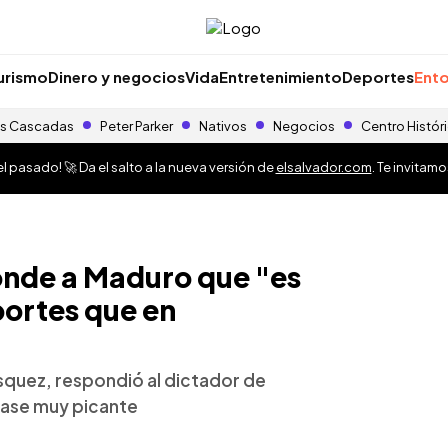
urismo
Dinero y negocios
Vida
Entretenimiento
Deportes
Ento
s Cascadas
Peter Parker
Nativos
Negocios
Centro Histór
 pasado! 🚀 Da el salto a la nueva versión de
elsalvador.com
. Te invitam
onde a Maduro que "es
portes que en
ásquez, respondió al dictador de
rase muy picante