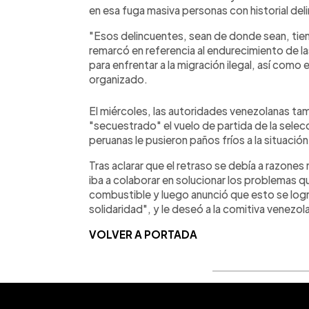
en esa fuga masiva personas con historial deli
"Esos delincuentes, sean de donde sean, tien
remarcó en referencia al endurecimiento de l
para enfrentar a la migración ilegal, así como 
organizado.
El miércoles, las autoridades venezolanas ta
"secuestrado" el vuelo de partida de la selec
peruanas le pusieron paños fríos a la situación
Tras aclarar que el retraso se debía a razones 
iba a colaborar en solucionar los problemas q
combustible y luego anunció que esto se logr
solidaridad", y le deseó a la comitiva venezola
VOLVER A PORTADA