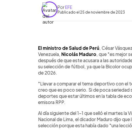
Por
EFE
Publicado el 25 de noviembre de 2023
0:00
Facebook
Twitter
►
Escuchar artículo
El ministro de Salud de Perú
, César Vásquez
Venezuela,
Nicolás Maduro
, que "es mejor 
después de que este acusara a las autoridade
su selección de fútbol, ya que la Bicolor ocupa
de 2026.
"Llevar a comparar el tema deportivo con el t
creo que es poco serio. Si de poca seriedad se
deportes que estar últimos en la tabla de ec
emisora RPP.
Al día siguiente del 1-1 que selló el martes la V
Nacional de Lima, el dicador Maduro dijo que l
selección porque esta había dado "una lecció