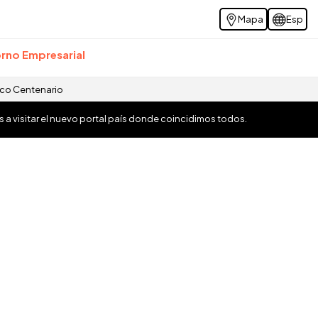
Mapa
Esp
rno Empresarial
ico Centenario
os a visitar el nuevo portal país donde coincidimos todos.