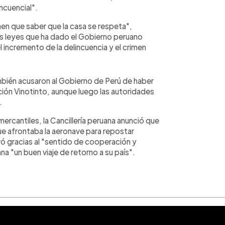
ncuencial".
en que saber que la casa se respeta",
as leyes que ha dado el Gobierno peruano
el incremento de la delincuencia y el crimen
mbién acusaron al Gobierno de Perú de haber
ción Vinotinto, aunque luego las autoridades
.
mercantiles, la Cancillería peruana anunció que
ue afrontaba la aeronave para repostar
ó gracias al "sentido de cooperación y
na "un buen viaje de retorno a su país".