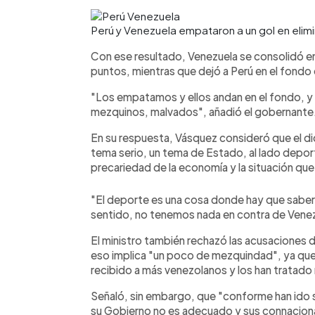
Perú y Venezuela empataron a un gol en elim
Con ese resultado, Venezuela se consolidó en l
puntos, mientras que dejó a Perú en el fondo 
"Los empatamos y ellos andan en el fondo, y
mezquinos, malvados", añadió el gobernante
En su respuesta, Vásquez consideró que el di
tema serio, un tema de Estado, al lado deport
precariedad de la economía y la situación que s
"El deporte es una cosa donde hay que saber
sentido, no tenemos nada en contra de Venez
El ministro también rechazó las acusaciones
eso implica "un poco de mezquindad", ya que 
recibido a más venezolanos y los han tratado
Señaló, sin embargo, que "conforme han ido s
su Gobierno no es adecuado y sus connacional