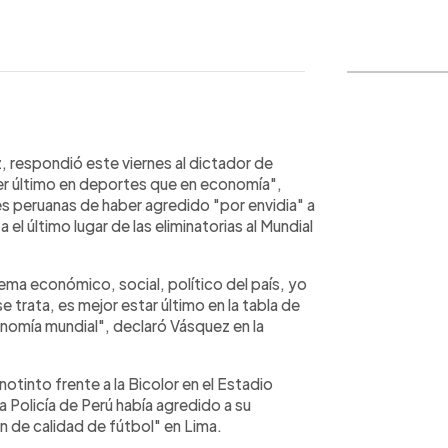
WhatsApp
Copiar link
, respondió este viernes al dictador de
ser último en deportes que en economía",
s peruanas de haber agredido "por envidia" a
 el último lugar de las eliminatorias al Mundial
ema económico, social, político del país, yo
 trata, es mejor estar último en la tabla de
onomía mundial", declaró Vásquez en la
inotinto frente a la Bicolor en el Estadio
a Policía de Perú había agredido a su
n de calidad de fútbol" en Lima.