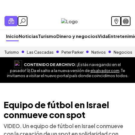
Inicio
Noticias
Turismo
Dinero y negocios
Vida
Entretenim
Turismo
Las Cascadas
Peter Parker
Nativos
Negocios
CONTENIDO DE ARCHIVO:
¡Estás navegando en el
pasado! 🚀 Da el salto a la nueva versión de
elsalvador.com
. Te
invitamos a visitar el nuevo portal país donde coincidimos todos.
Equipo de fútbol en Israel
conmueve con spot
VIDEO. Un equipo de fútbol en Israel conmueve
con la creación de un spot en solidaridad con