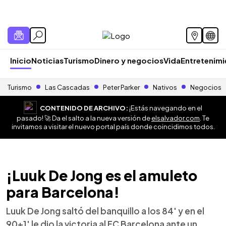
Inicio
Noticias
Turismo
Dinero y negocios
Vida
Entretenim
Turismo
Las Cascadas
Peter Parker
Nativos
Negocios
CONTENIDO DE ARCHIVO:
¡Estás navegando en el
pasado! 🚀 Da el salto a la nueva versión de
elsalvador.com
. Te
invitamos a visitar el nuevo portal país donde coincidimos todos.
¡Luuk De Jong es el amuleto
para Barcelona!
Luuk De Jong saltó del banquillo a los 84' y en el
90+1' le dio la victoria al FC Barcelona ante un