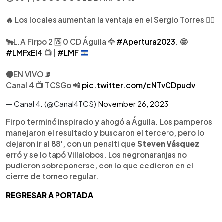
🔥 Los locales aumentan la ventaja en el Sergio Torres ☝🏻
🐂L.A Firpo 2 🆚 0 CD Águila 🦅
#Apertura2023
. 🤩
#LMFxEl4
📺 |
#LMF
🔴EN VIVO📡
Canal 4 📺 TCSGo 📲
pic.twitter.com/cNTvCDpudv
— Canal 4. (@Canal4TCS)
November 26, 2023
Firpo terminó inspirado y ahogó a Águila. Los pamperos
manejaron el resultado y buscaron el tercero, pero lo
dejaron ir al 88', con un penalti que
Steven Vásquez
erró y se lo tapó Villalobos. Los negronaranjas no
pudieron sobreponerse, con lo que cedieron en el
cierre de torneo regular.
REGRESAR A PORTADA