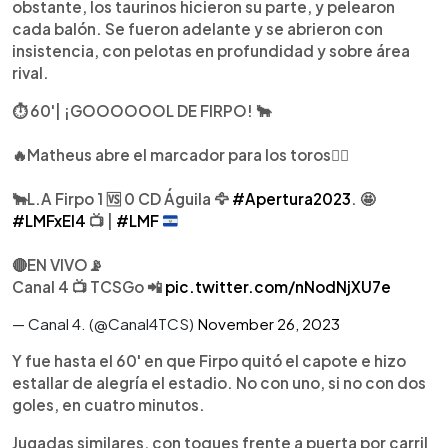
obstante, los taurinos hicieron su parte, y pelearon
cada balón. Se fueron adelante y se abrieron con
insistencia, con pelotas en profundidad y sobre área
rival.
⏱ 60'| ¡GOOOOOOL DE FIRPO! 🐂
🔥Matheus abre el marcador para los toros☝🏻
🐂L.A Firpo 1 🆚 0 CD Águila 🦅
#Apertura2023
. 🤩
#LMFxEl4
📺 |
#LMF
🔴EN VIVO📡
Canal 4 📺 TCSGo 📲
pic.twitter.com/nNodNjXU7e
— Canal 4. (@Canal4TCS)
November 26, 2023
Y fue hasta el 60' en que Firpo quitó el capote e hizo
estallar de alegría el estadio. No con uno, si no con dos
goles, en cuatro minutos.
Jugadas similares, con toques frente a puerta por carril