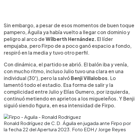
Sin embargo, a pesar de esos momentos de buen toque
pampero, Águila ya había vuelto a llegar con dominio y
peligro al arco de
Wílberth Hernández.
El líder
empujaba, pero Firpo de a poco ganó espacio a fondo,
respiró en la media y tuvo otro perfil.
Con dinámica, el partido se abrió. El balón iba y venía,
con mucho ritmo, incluso Julio tuvo una clara en una
individual (30'), pero la salvó
Benji Villalobos
. Lo
lamentó todo el estadio. Esa forma de salir y la
complicidad entre Julio y Elías Gumero, por izquierda,
continuó metiendo en aprietos a los migueleños. Y Benji
siguió siendo figura, en esa intensidad de Firpo.
Ronald Rodríguez de C.D. Águila en jugada ante Firpo por
la fecha 22 del Apertura 2023. Foto EDH / Jorge Reyes