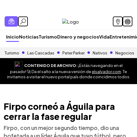
Inicio
Noticias
Turismo
Dinero y negocios
Vida
Entretenim
Turismo
Las Cascadas
Peter Parker
Nativos
Negocios
CONTENIDO DE ARCHIVO:
¡Estás navegando en el
pasado! 🚀 Da el salto a la nueva versión de
elsalvador.com
. Te
invitamos a visitar el nuevo portal país donde coincidimos todos.
Firpo corneó a Águila para
cerrar la fase regular
Firpo, con un mejor segundo tiempo, dio una
bofetada a un líder Águila que tuvo fútbol, pero