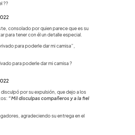
l ??
2022
iste, consolado por quien parece que es su
ar para tener con él un detalle especial.
rivado para poderle dar mi camisa”,
ivado para poderle dar mi camisa ?
2022
 disculpó por su expulsión, que dejo a los
tos:
“Mil disculpas compañeros y a la fiel
ugadores, agradeciendo su entrega en el