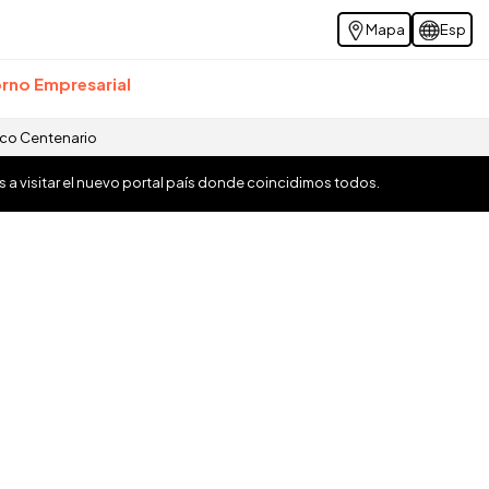
Mapa
Esp
rno Empresarial
ico Centenario
os a visitar el nuevo portal país donde coincidimos todos.