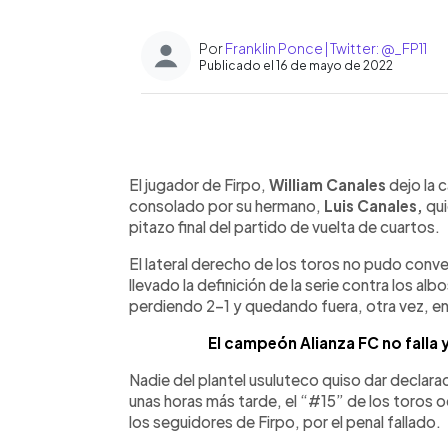
Por
Franklin Ponce | Twitter: @_FP11
Publicado el 16 de mayo de 2022
0:00
Facebook
Twitter
►
Escuchar artículo
El jugador de Firpo,
William Canales
dejo la 
consolado por su hermano,
Luis Canales,
qui
pitazo final del partido de vuelta de cuartos.
El lateral derecho de los toros no pudo conve
llevado la definición de la serie contra los al
perdiendo 2-1 y quedando fuera, otra vez, en 
El campeón Alianza FC no falla y 
Nadie del plantel usuluteco quiso dar declar
unas horas más tarde, el “#15” de los toros o
los seguidores de Firpo, por el penal fallado.