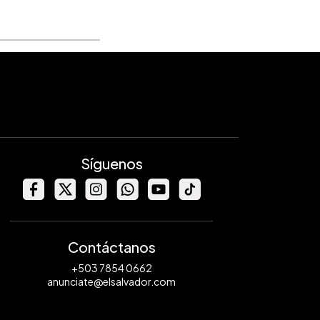
Síguenos
Contáctanos
+503 7854 0662
anunciate@elsalvador.com