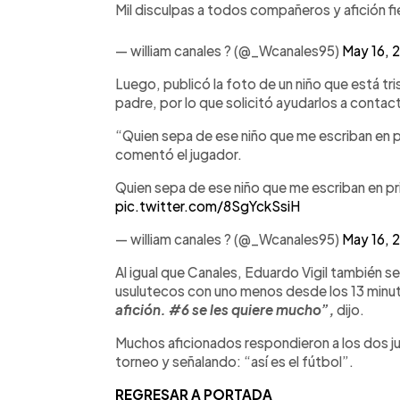
Mil disculpas a todos compañeros y afición fie
— william canales ? (@_Wcanales95)
May 16, 
Luego, publicó la foto de un niño que está tr
padre, por lo que solicitó ayudarlos a contact
“Quien sepa de ese niño que me escriban en p
comentó el jugador.
Quien sepa de ese niño que me escriban en pr
pic.twitter.com/8SgYckSsiH
— william canales ? (@_Wcanales95)
May 16, 
Al igual que Canales, Eduardo Vigil también se
usulutecos con uno menos desde los 13 minu
afición. #6 se les quiere mucho”,
dijo.
Muchos aficionados respondieron a los dos j
torneo y señalando: “así es el fútbol”.
REGRESAR A PORTADA