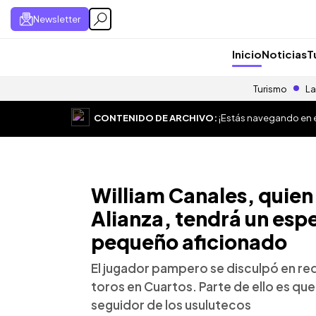
Newsletter
Inicio
Noticias
T
Turismo
La
CONTENIDO DE ARCHIVO:
¡Estás navegando en el
William Canales, quien 
Alianza, tendrá un esp
pequeño aficionado
El jugador pampero se disculpó en rede
toros en Cuartos. Parte de ello es qu
seguidor de los usulutecos