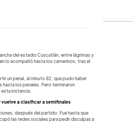
WhatsApp
Copiar link
cancha del estadio Cuscatlán, entre lágrimas y
en lo acompañó hasta los camerinos, tras el
rtir un penal, al minuto 82, que pudo haber
bos hasta los penales. Pero terminaron
esta instancia.
vuelve a clasificar a semifinales
aciones, después del partido. Fue hasta que
cupó las redes sociales para pedir disculpas a