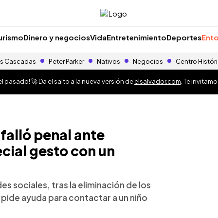
urismo
Dinero y negocios
Vida
Entretenimiento
Deportes
Ento
s Cascadas
Peter Parker
Nativos
Negocios
Centro Histór
 pasado! 🚀 Da el salto a la nueva versión de
elsalvador.com
. Te invitam
falló penal ante
ecial gesto con un
s sociales, tras la eliminación de los
e pide ayuda para contactar a un niño