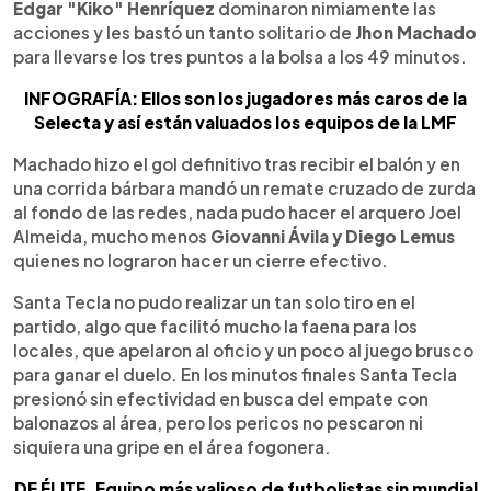
Edgar "Kiko" Henríquez
dominaron nimiamente las
acciones y les bastó un tanto solitario de
Jhon Machado
para llevarse los tres puntos a la bolsa a los 49 minutos.
INFOGRAFÍA: Ellos son los jugadores más caros de la
Selecta y así están valuados los equipos de la LMF
Machado hizo el gol definitivo tras recibir el balón y en
una corrida bárbara mandó un remate cruzado de zurda
al fondo de las redes, nada pudo hacer el arquero Joel
Almeida, mucho menos
Giovanni Ávila y Diego Lemus
quienes no lograron hacer un cierre efectivo.
Santa Tecla no pudo realizar un tan solo tiro en el
partido, algo que facilitó mucho la faena para los
locales, que apelaron al oficio y un poco al juego brusco
para ganar el duelo. En los minutos finales Santa Tecla
presionó sin efectividad en busca del empate con
balonazos al área, pero los pericos no pescaron ni
siquiera una gripe en el área fogonera.
DE ÉLITE. Equipo más valioso de futbolistas sin mundial