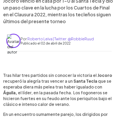
Jocoro venció en casa por 1-0 al Santa Tecla y dio
un paso clave en la lucha por los Cuartos de Final
en el Clausura 2022, mientras los tecleños siguen
últimos del presente torneo
Por
Roberto Leiva | Twitter: @RobbieRuud
Publicado el 02 de abril de 2022
0:00
►
Escuchar artículo
Tras hilar tres partidos sin conocer la victoria el
Jocoro
recuperó la alegría tras vencer a un
Santa Tecla
que se
esperaba diera más pelea tras haber igualado con
Águila,
el líder, en la pasada fecha. Los fogoneros se
hicieron fuertes en su feudo ante los periquitos bajo el
clásico e intenso calor de verano.
En un encuentro sumamente parejo, los dirigidos por