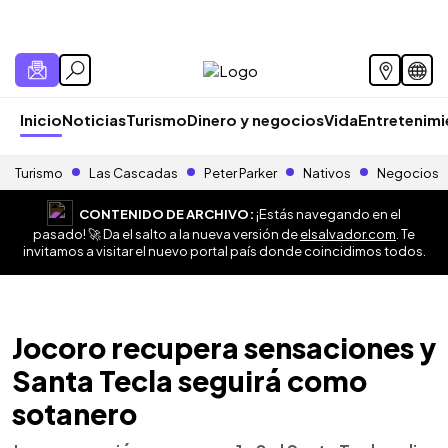
Inicio
Noticias
Turismo
Dinero y negocios
Vida
Entretenim
Turismo
Las Cascadas
Peter Parker
Nativos
Negocios
CONTENIDO DE ARCHIVO:
¡Estás navegando en el
pasado! 🚀 Da el salto a la nueva versión de
elsalvador.com
. Te
invitamos a visitar el nuevo portal país donde coincidimos todos.
Jocoro recupera sensaciones y
Santa Tecla seguirá como
sotanero