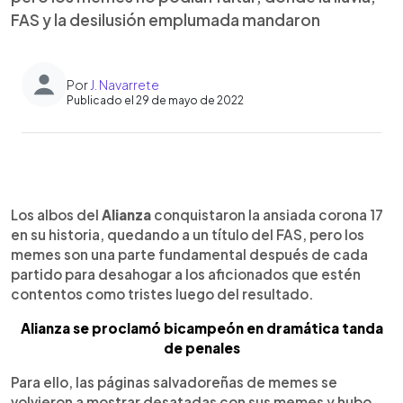
FAS y la desilusión emplumada mandaron
Por
J. Navarrete
Publicado el 29 de mayo de 2022
0:00
►
Escuchar artículo
Los albos del
Alianza
conquistaron la ansiada corona 17
en su historia, quedando a un título del FAS, pero los
memes son una parte fundamental después de cada
partido para desahogar a los aficionados que estén
contentos como tristes luego del resultado.
Alianza se proclamó bicampeón en dramática tanda
de penales
Para ello, las páginas salvadoreñas de memes se
volvieron a mostrar desatadas con sus memes y hubo