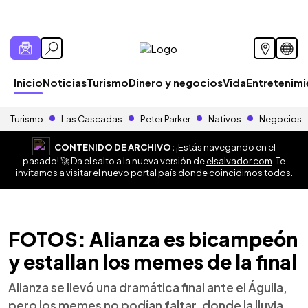
Inicio
Noticias
Turismo
Dinero y negocios
Vida
Entretenim
Turismo
Las Cascadas
Peter Parker
Nativos
Negocios
CONTENIDO DE ARCHIVO:
¡Estás navegando en el
pasado! 🚀 Da el salto a la nueva versión de
elsalvador.com
. Te
invitamos a visitar el nuevo portal país donde coincidimos todos.
FOTOS: Alianza es bicampeón
y estallan los memes de la final
Alianza se llevó una dramática final ante el Águila,
pero los memes no podían faltar, donde la lluvia,