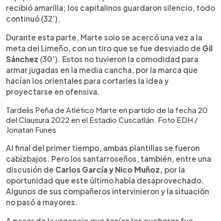
recibió amarilla; los capitalinos guardaron silencio, todo
continuó (32’).
Durante esta parte, Marte solo se acercó una vez a la
meta del Limeño, con un tiro que se fue desviado de
Gil
Sánchez
(30’). Estos no tuvieron la comodidad para
armar jugadas en la media cancha, por la marca que
hacían los orientales para cortarles la idea y
proyectarse en ofensiva.
Tardelis Peña de Atlético Marte en partido de la fecha 20
del Clausura 2022 en el Estadio Cuscatlán. Foto EDH /
Jonatan Funes
Al final del primer tiempo, ambas plantillas se fueron
cabizbajos. Pero los santarroseños, también, entre una
discusión de
Carlos García y Nico Muñoz,
por la
oportunidad que este último había desaprovechado.
Algunos de sus compañeros intervinieron y la situación
no pasó a mayores.
A pesar de la urgencia que tenían los cucheros fue