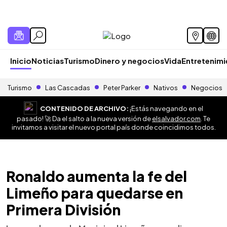
Inicio
Noticias
Turismo
Dinero y negocios
Vida
Entretenim
Turismo
Las Cascadas
Peter Parker
Nativos
Negocios
CONTENIDO DE ARCHIVO:
¡Estás navegando en el
pasado! 🚀 Da el salto a la nueva versión de
elsalvador.com
. Te
invitamos a visitar el nuevo portal país donde coincidimos todos.
Ronaldo aumenta la fe del
Limeño para quedarse en
Primera División