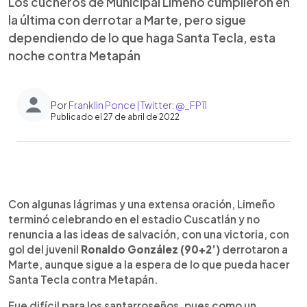
Los cucheros de Municipal Limeño cumplieron en
la última con derrotar a Marte, pero sigue
dependiendo de lo que haga Santa Tecla, esta
noche contra Metapán
Por
Franklin Ponce | Twitter: @_FP11
Publicado el 27 de abril de 2022
0:00
►
Escuchar artículo
Con algunas lágrimas y una extensa oración, Limeño
terminó celebrando en el estadio Cuscatlán y no
renuncia a las ideas de salvación, con una victoria, con
gol del juvenil
Ronaldo González (90+2’)
derrotaron a
Marte, aunque sigue a la espera de lo que pueda hacer
Santa Tecla contra Metapán.
Fue difícil para los santarroseños, pues como un