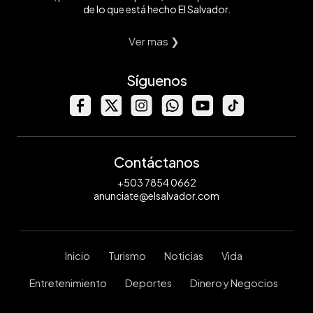
de lo que está hecho El Salvador.
Ver mas ❯
Síguenos
Contáctanos
+503 7854 0662
anunciate@elsalvador.com
Inicio
Turismo
Noticias
Vida
Entretenimiento
Deportes
Dinero y Negocios