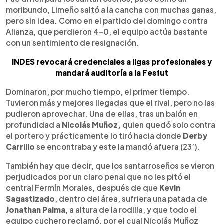
moribundo, Limeño saltó a la cancha con muchas ganas,
pero sin idea. Como en el partido del domingo contra
Alianza, que perdieron 4-0, el equipo actúa bastante
con un sentimiento de resignación.
INDES revocará credenciales a ligas profesionales y
mandará auditoría a la Fesfut
Dominaron, por mucho tiempo, el primer tiempo.
Tuvieron más y mejores llegadas que el rival, pero no las
pudieron aprovechar. Una de ellas, tras un balón en
profundidad a
Nicolás Muñoz,
quien quedó solo contra
el portero y prácticamente lo tiró hacia donde
Derby
Carrillo
se encontraba y este la mandó afuera (23’).
También hay que decir, que los santarroseños se vieron
perjudicados por un claro penal que no les pitó el
central Fermín Morales, después de que
Kevin
Sagastizado
, dentro del área, sufriera una patada de
Jonathan Palma
, a altura de la rodilla, y que todo el
equipo cuchero reclamó, por el cual Nicolás Muñoz