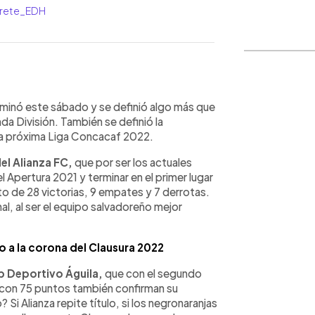
arrete_EDH
WhatsApp
Copiar link
minó este sábado y se definió algo más que
nda División. También se definió la
 la próxima Liga Concacaf 2022.
el Alianza FC,
que por ser los actuales
Apertura 2021 y terminar en el primer lugar
o de 28 victorias, 9 empates y 7 derrotas.
al, al ser el equipo salvadoreño mejor
a la corona del Clausura 2022
ub Deportivo Águila,
que con el segundo
 con 75 puntos también confirman su
 Si Alianza repite título, si los negronaranjas