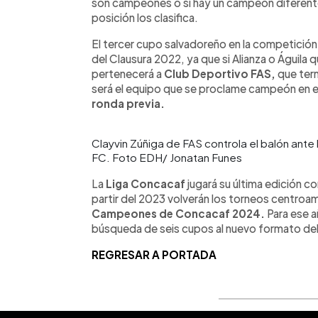
son campeones o si hay un campeón diferente 
posición los clasifica.
El tercer cupo salvadoreño en la competición r
del Clausura 2022, ya que si Alianza o Águil
pertenecerá a
Club Deportivo FAS,
que term
será el equipo que se proclame campeón en 
ronda previa.
Clayvin Zúñiga de FAS controla el balón ante
FC. Foto EDH/ Jonatan Funes
La
Liga Concacaf
jugará su última edición c
partir del 2023 volverán los torneos centroam
Campeones de Concacaf 2024.
Para ese a
búsqueda de seis cupos al nuevo formato del
REGRESAR A PORTADA