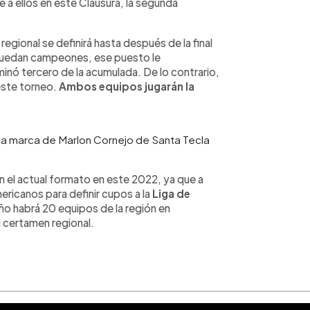
a ellos en este Clausura, la segunda
egional se definirá hasta después de la final
a quedan campeones, ese puesto le
inó tercero de la acumulada. De lo contrario,
este torneo.
Ambos equipos jugarán la
 la marca de Marlon Cornejo de Santa Tecla
on el actual formato en este 2022, ya que a
ericanos para definir cupos a la
Liga de
ño habrá 20 equipos de la región en
 certamen regional.