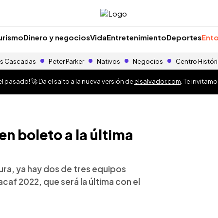
urismo
Dinero y negocios
Vida
Entretenimiento
Deportes
Ento
s Cascadas
Peter Parker
Nativos
Negocios
Centro Histór
 pasado! 🚀 Da el salto a la nueva versión de
elsalvador.com
. Te invitam
en boleto a la última
usura, ya hay dos de tres equipos
caf 2022, que será la última con el