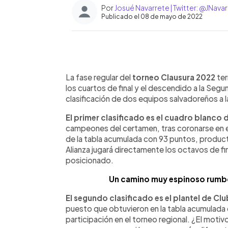
Por
Josué Navarrete | Twitter: @JNav
Publicado el 08 de mayo de 2022
0:00
Facebook
Twitter
►
Escuchar artículo
La fase regular del
torneo Clausura 2022
ter
los cuartos de final y el descendido a la Segu
clasificación de dos equipos salvadoreños a
El primer clasificado es el cuadro blanco d
campeones del certamen, tras coronarse en el 
de la tabla acumulada con 93 puntos, product
Alianza jugará directamente los octavos de fin
posicionado.
Un camino muy espinoso rumbo 
El segundo clasificado es el plantel de Cl
puesto que obtuvieron en la tabla acumulada
participación en el torneo regional. ¿El motivo?