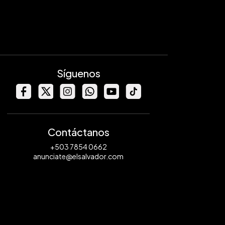
Síguenos
Contáctanos
+503 7854 0662
anunciate@elsalvador.com