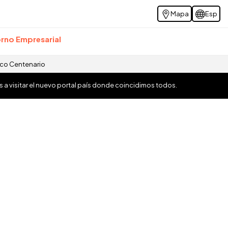
Mapa
Esp
rno Empresarial
ico Centenario
os a visitar el nuevo portal país donde coincidimos todos.