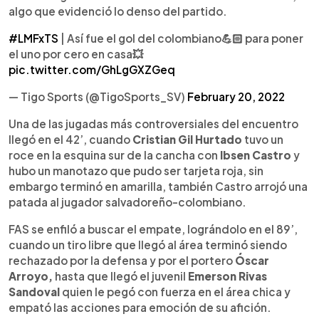
algo que evidenció lo denso del partido.
#LMFxTS
| Así fue el gol del colombiano💪🏻 para poner
el uno por cero en casa💥
pic.twitter.com/GhLgGXZGeq
— Tigo Sports (@TigoSports_SV)
February 20, 2022
Una de las jugadas más controversiales del encuentro
llegó en el 42’, cuando
Cristian Gil Hurtado
tuvo un
roce en la esquina sur de la cancha con
Ibsen Castro
y
hubo un manotazo que pudo ser tarjeta roja, sin
embargo terminó en amarilla, también Castro arrojó una
patada al jugador salvadoreño-colombiano.
FAS se enfiló a buscar el empate, lográndolo en el 89’,
cuando un tiro libre que llegó al área terminó siendo
rechazado por la defensa y por el portero
Óscar
Arroyo,
hasta que llegó el juvenil
Emerson Rivas
Sandoval
quien le pegó con fuerza en el área chica y
empató las acciones para emoción de su afición.