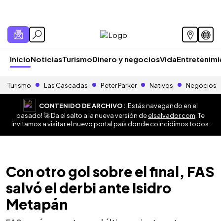
Inicio
Noticias
Turismo
Dinero y negocios
Vida
Entretenim
Turismo
Las Cascadas
Peter Parker
Nativos
Negocios
CONTENIDO DE ARCHIVO:
¡Estás navegando en el
pasado! 🚀 Da el salto a la nueva versión de
elsalvador.com
. Te
invitamos a visitar el nuevo portal país donde coincidimos todos.
Con otro gol sobre el final, FAS
salvó el derbi ante Isidro
Metapán