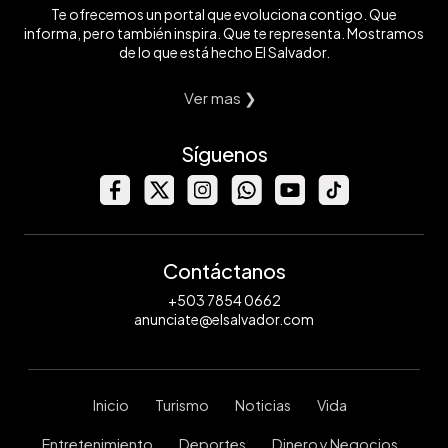
Te ofrecemos un portal que evoluciona contigo. Que
informa, pero también inspira. Que te representa. Mostramos
de lo que está hecho El Salvador.
Ver mas ❯
Síguenos
Contáctanos
+503 7854 0662
anunciate@elsalvador.com
Inicio
Turismo
Noticias
Vida
Entretenimiento
Deportes
Dinero y Negocios