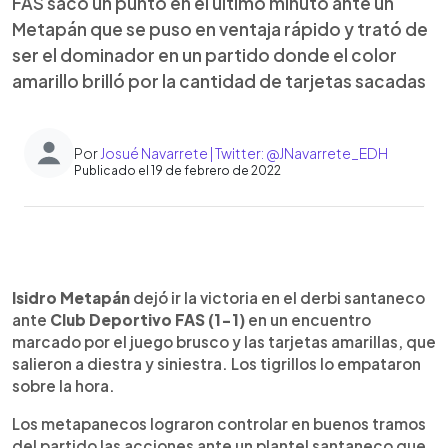
FAS sacó un punto en el último minuto ante un
Metapán que se puso en ventaja rápido y trató de
ser el dominador en un partido donde el color
amarillo brilló por la cantidad de tarjetas sacadas
Por
Josué Navarrete | Twitter: @JNavarrete_EDH
Publicado el 19 de febrero de 2022
0:00
►
Escuchar artículo
Isidro Metapán
dejó ir la victoria en el derbi santaneco
ante
Club Deportivo FAS (1-1)
en un encuentro
marcado por el juego brusco y las tarjetas amarillas, que
salieron a diestra y siniestra. Los tigrillos lo empataron
sobre la hora.
Los metapanecos lograron controlar en buenos tramos
del partido las acciones ante un plantel santaneco que