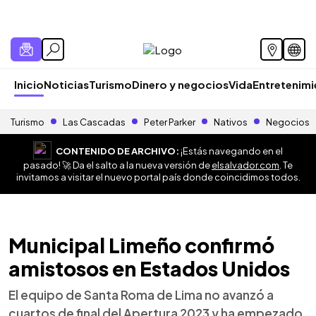
Inicio
Noticias
Turismo
Dinero y negocios
Vida
Entretenim
Turismo
Las Cascadas
Peter Parker
Nativos
Negocios
CONTENIDO DE ARCHIVO:
¡Estás navegando en el
pasado! 🚀 Da el salto a la nueva versión de
elsalvador.com
. Te
invitamos a visitar el nuevo portal país donde coincidimos todos.
Municipal Limeño confirmó
amistosos en Estados Unidos
El equipo de Santa Roma de Lima no avanzó a
cuartos de final del Apertura 2023 y ha empezado