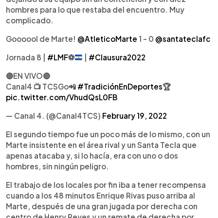
hombres para lo que restaba del encuentro. Muy
complicado.
Goooool de Marte!
@AtleticoMarte
1 - 0
@santateclafc
Jornada 8 |
#LMF
⚽️
|
#Clausura2022
🔴EN VIVO🔴
Canal4 📺 TCSGo📲
#TradiciónEnDeportes
🏆
pic.twitter.com/VhudQsL0FB
— Canal 4. (@Canal4TCS)
February 19, 2022
El segundo tiempo fue un poco más de lo mismo, con un
Marte insistente en el área rival y un Santa Tecla que
apenas atacaba y, si lo hacía, era con uno o dos
hombres, sin ningún peligro.
El trabajo de los locales por fin iba a tener recompensa
cuando a los 48 minutos Enrique Rivas puso arriba al
Marte, después de una gran jugada por derecha con
centro de Henry Reyes y un remate de derecha por