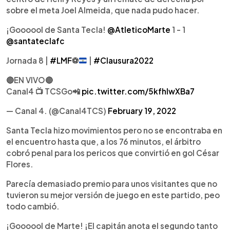
sobre el meta Joel Almeida, que nada pudo hacer.
¡Goooool de Santa Tecla!
@AtleticoMarte
1 - 1
@santateclafc
Jornada 8 |
#LMF
⚽️
|
#Clausura2022
🔴EN VIVO🔴
Canal4 📺 TCSGo📲
pic.twitter.com/5kfhlwXBa7
— Canal 4. (@Canal4TCS)
February 19, 2022
Santa Tecla hizo movimientos pero no se encontraba en
el encuentro hasta que, a los 76 minutos, el árbitro
cobró penal para los pericos que convirtió en gol César
Flores.
Parecía demasiado premio para unos visitantes que no
tuvieron su mejor versión de juego en este partido, peo
todo cambió.
¡Goooool de Marte! ¡El capitán anota el segundo tanto