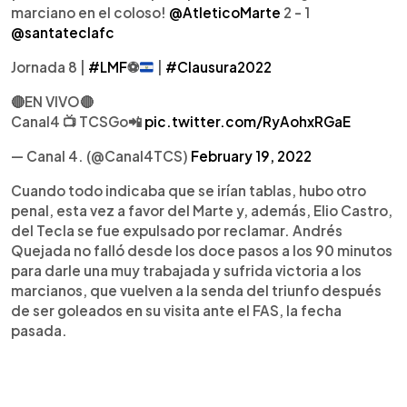
marciano en el coloso!
@AtleticoMarte
2 - 1
@santateclafc
Jornada 8 |
#LMF
⚽️
|
#Clausura2022
🔴EN VIVO🔴
Canal4 📺 TCSGo📲
pic.twitter.com/RyAohxRGaE
— Canal 4. (@Canal4TCS)
February 19, 2022
Cuando todo indicaba que se irían tablas, hubo otro
penal, esta vez a favor del Marte y, además, Elio Castro,
del Tecla se fue expulsado por reclamar. Andrés
Quejada no falló desde los doce pasos a los 90 minutos
para darle una muy trabajada y sufrida victoria a los
marcianos, que vuelven a la senda del triunfo después
de ser goleados en su visita ante el FAS, la fecha
pasada.