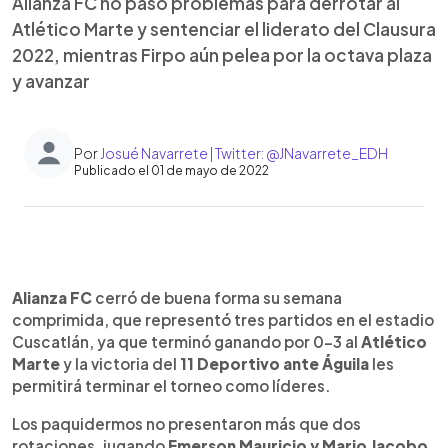
Alianza FC no pasó problemas para derrotar al
Atlético Marte y sentenciar el liderato del Clausura
2022, mientras Firpo aún pelea por la octava plaza
y avanzar
Por
Josué Navarrete | Twitter: @JNavarrete_EDH
Publicado el 01 de mayo de 2022
0:00
►
Escuchar artículo
Alianza FC
cerró de buena forma su semana
comprimida, que representó tres partidos en el estadio
Cuscatlán, ya que terminó ganando por 0-3 al
Atlético
Marte
y la victoria del
11 Deportivo ante Águila
les
permitirá terminar el torneo como líderes.
Los paquidermos no presentaron más que dos
rotaciones, jugando
Emerson Mauricio y Mario Jacobo