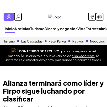
Inicio
Noticias
Turismo
Dinero y negocios
Vida
Entretenim
Turismo
Las Cascadas
Peter Parker
Nativos
Negocios
CONTENIDO DE ARCHIVO:
¡Estás navegando en el
pasado! 🚀 Da el salto a la nueva versión de
elsalvador.com
. Te
invitamos a visitar el nuevo portal país donde coincidimos todos.
Alianza terminará como líder y
Firpo sigue luchando por
clasificar