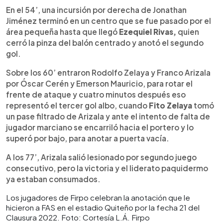
En el 54’, una incursión por derecha de Jonathan
Jiménez terminó en un centro que se fue pasado por el
área pequeña hasta que llegó
Ezequiel Rivas,
quien
cerró la pinza del balón centrado y anotó el segundo
gol.
Sobre los 60’ entraron Rodolfo Zelaya y Franco Arizala
por Óscar Cerén y Emerson Mauricio, para rotar el
frente de ataque y cuatro minutos después eso
representó el tercer gol albo, cuando
Fito Zelaya
tomó
un pase filtrado de Arizala y ante el intento de falta de
jugador marciano se encarriló hacia el portero y lo
superó por bajo, para anotar a puerta vacía.
A los 77’, Arizala salió lesionado por segundo juego
consecutivo, pero la victoria y el liderato paquidermo
ya estaban consumados.
Los jugadores de Firpo celebran la anotación que le
hicieron a FAS en el estadio Quiteño por la fecha 21 del
Clausura 2022. Foto: Cortesía L.Á. Firpo