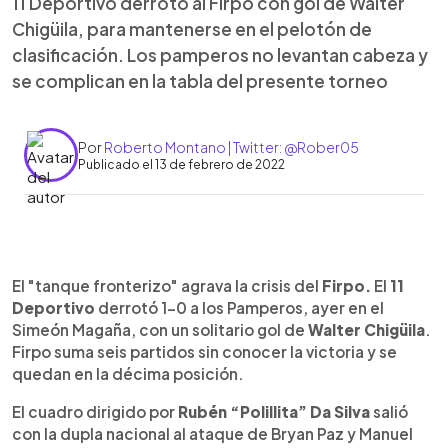
11 Deportivo derrotó al Firpo con gol de Walter
Chigüila, para mantenerse en el pelotón de
clasificación. Los pamperos no levantan cabeza y
se complican en la tabla del presente torneo
Por
Roberto Montano | Twitter: @Rober05
Publicado el 13 de febrero de 2022
0:00
►
Escuchar artículo
El "tanque fronterizo" agrava la crisis del
Firpo.
El
11
Deportivo
derrotó 1-0 a los Pamperos, ayer en el
Simeón Magaña, con un solitario gol de
Walter Chigüila
.
Firpo suma seis partidos sin conocer la victoria y se
quedan en la décima posición.
El cuadro dirigido por
Rubén “Polillita” Da Silva
salió
con la dupla nacional al ataque de Bryan Paz y Manuel