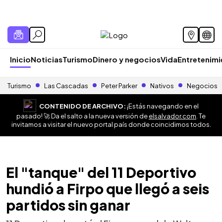
Inicio
Noticias
Turismo
Dinero y negocios
Vida
Entretenim
Turismo
Las Cascadas
Peter Parker
Nativos
Negocios
CONTENIDO DE ARCHIVO:
¡Estás navegando en el
pasado! 🚀 Da el salto a la nueva versión de
elsalvador.com
. Te
invitamos a visitar el nuevo portal país donde coincidimos todos.
El "tanque" del 11 Deportivo
hundió a Firpo que llegó a seis
partidos sin ganar