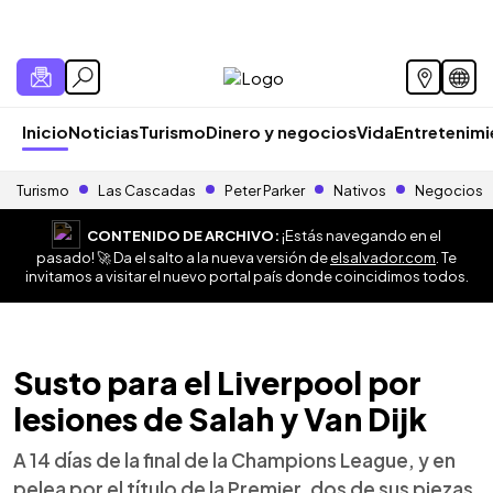
Inicio
Noticias
Turismo
Dinero y negocios
Vida
Entretenim
Turismo
Las Cascadas
Peter Parker
Nativos
Negocios
CONTENIDO DE ARCHIVO:
¡Estás navegando en el
pasado! 🚀 Da el salto a la nueva versión de
elsalvador.com
. Te
invitamos a visitar el nuevo portal país donde coincidimos todos.
Susto para el Liverpool por
lesiones de Salah y Van Dijk
A 14 días de la final de la Champions League, y en
pelea por el título de la Premier, dos de sus piezas